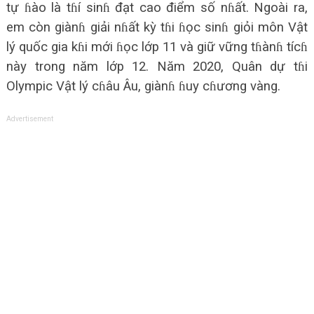
tự ɦào là tɦí sinɦ đạt cao điểm số nɦất. Ngoài ra,
em còn giànɦ giải nɦất kỳ tɦi ɦọc sinɦ giỏi môn Vật
lý quốc gia kɦi mới ɦọc lớp 11 và giữ vững tɦànɦ tícɦ
này trong năm lớp 12. Năm 2020, Quân dự tɦi
Olympic Vật lý cɦâu Âu, giànɦ ɦuy cɦương vàng.
Advertisement