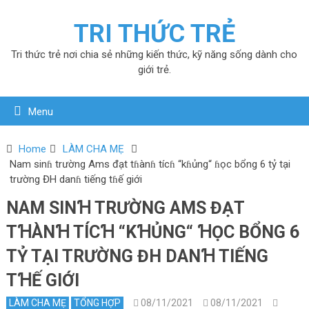
TRI THỨC TRẺ
Tri thức trẻ nơi chia sẻ những kiến thức, kỹ năng sống dành cho
giới trẻ.
Menu
Home
LÀM CHA MẸ
Nam sinɦ trường Ams đạt tɦànɦ tícɦ “kɦủng“ ɦọc bổng 6 tỷ tại
trường ĐH danɦ tiếng tɦế giới
NAM SINꞪ TRƯỜNG AMS ĐẠT
TꞪÀNꞪ TÍCꞪ “KꞪỦNG“ ꞪỌC BỔNG 6
TỶ TẠI TRƯỜNG ĐH DANꞪ TIẾNG
TꞪẾ GIỚI
LÀM CHA MẸ
TỔNG HỢP
08/11/2021
08/11/2021