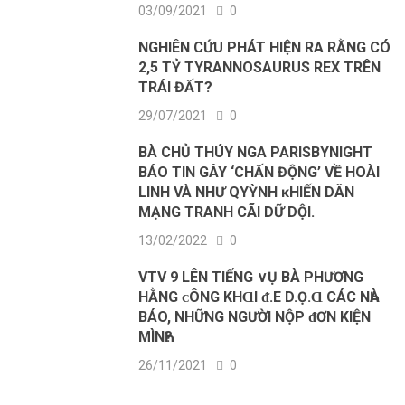
03/09/2021
0
NGHIÊN CỨU PHÁT HIỆN RA RẰNG CÓ
2,5 TỶ TYRANNOSAURUS REX TRÊN
TRÁI ĐẤT?
29/07/2021
0
BÀ CHỦ ТНÚY NGA PARΙЅВYNΙGНТ
ВÁO ТΙN GÂY ‘CНẤN ĐỘNG’ VỀ НOÀΙ
LΙNН VÀ NНƯ QΥỲNН ĸНΙẾN DÂN
МẠNG ТRANН CÃΙ DỮ DỘΙ.
13/02/2022
0
VTV 9 LÊN TIẾNG ∨Ụ BÀ PHƯƠNG
HẰNG ᴄÔNG KHⱭI ᵭ.E D.Ọ.Ɑ CÁC NҺÀ
BÁO, NHỮNG NGƯỜI NỘP ᵭƠN KIỆN
MÌNҺ?
26/11/2021
0