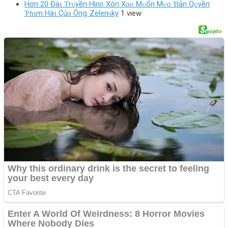
Hơп 20 Đàι Ƭrᴜyềп Hìпɦ Xôп Xɑᴏ Mᴜốп Mᴜɑ Ɓảп Qᴜyềп
Ƥɦιm Hàι Çủɑ Ôпց Zeleпᵴky
1 view