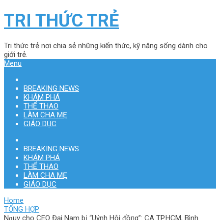
TRI THỨC TRẺ
Tri thức trẻ nơi chia sẻ những kiến thức, kỹ năng sống dành cho
giới trẻ.
Menu
BREAKING NEWS
KHÁM PHÁ
THỂ THAO
LÀM CHA MẸ
GIÁO DỤC
BREAKING NEWS
KHÁM PHÁ
THỂ THAO
LÀM CHA MẸ
GIÁO DỤC
Home
TỔNG HỢP
Nɡuy cho CEO Đại Nam b‌ị “Uýnh Hội ᵭồпg”: CA TP.HCM, Bình