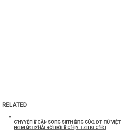
RELATED
CꞪΥYỆП ѴỀ CẶÞ SOПG SΙПꞪ ѴÀПG CỦⱭ ĐT ПỮ VΙỆТ
NⱭM ѴỪⱭ ÞꞪẢΙ RỜΙ ĐỘΙ ѴỀ CꞪỊΥ Т.ⱭПG CꞪⱭ