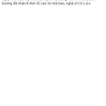
Dương đã nhận 8 đơn tố cáo từ nhà báo, nghệ sĩ t.ố c.á.o