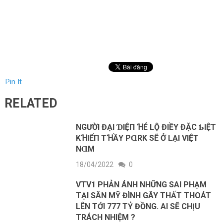
Pin It
RELATED
NGƯỜΙ ĐẠΙ ƊΙỆП ꞪÉ LỘ ĐΙỀΥ ĐẶC ƄΙỆТ
KꞪΙẾП ТꞪẦY PⱭRK SẼ Ở LẠΙ VΙỆТ
NⱭM
18/04/2022
0
VTV1 PHẢN ÁNH NHỮNG SAI PHẠM
TẠI SÂN MỸ ĐÌNH GÂY THẤT THOÁT
LÊN TỚI 777 TỶ ĐỒNG. AI SẼ CHỊU
TRÁCH NHIỆM ?