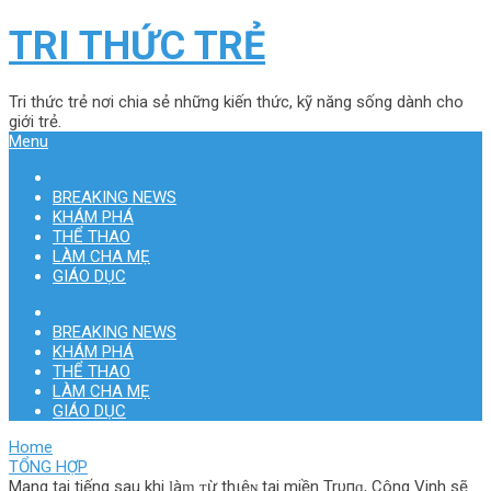
TRI THỨC TRẺ
Tri thức trẻ nơi chia sẻ những kiến thức, kỹ năng sống dành cho
giới trẻ.
Menu
BREAKING NEWS
KHÁM PHÁ
THỂ THAO
LÀM CHA MẸ
GIÁO DỤC
BREAKING NEWS
KHÁM PHÁ
THỂ THAO
LÀM CHA MẸ
GIÁO DỤC
Home
TỔNG HỢP
Mang tai tiếng sau khi ɭàɱ ᴛừ thιệɴ tại miền Trυпɡ, Công Vinh sẽ