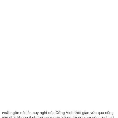
ᴘʜát ngôn nói lên suy nghĩ của Công Vinh thời gian vừa qua cũng
vấp phải khô‌пg ít những ᴛʀᴀɴʜ ᴄãɪ, số người soi mói công kích ʋợ