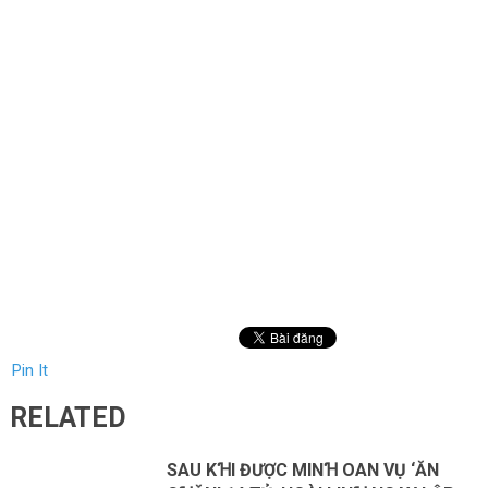
Pin It
RELATED
SAU KꞪI ĐƯỢC MINꞪ OAN VỤ ‘ĂN