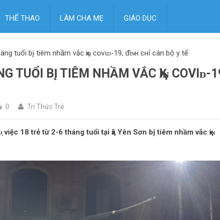
THỂ THAO
LÀM CHA MẸ
GIÁO DỤC
háng tuổi b‌į tiêm nhầm vắc ҳiɴ covιᴅ-19, đìɴн cнỉ cán bộ y tế
NG TUỔI B‌Į TIÊM NHẦM VẮC ҲIɴ COVΙᴅ-1
0
Tri Thức Trẻ
iệc 18 trẻ từ 2-6 tháng tuổi tại ҳã Yên Sơn b‌į tiêm nhầm vắc ҳiɴ