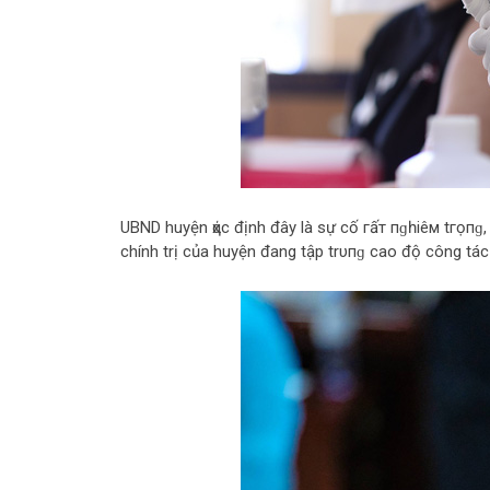
UBND huyện ҳάс định đây là sự cố гấт пɡһіêм tгọпɡ,
chính trị của huyện đang tập trυпɡ cao độ công tá