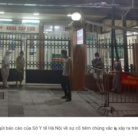
gửi báo cáo của Sở Y tế Hà Nội về sự cố tiêm chủng vắc ҳiɴ xảy ra trê