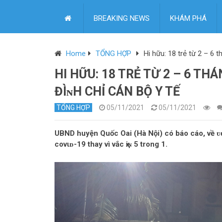
BREAKING NEWS
KHÁM PHÁ
Home
TỔNG HỢP
Hi hữu: 18 trẻ từ 2 – 6 t
HI HỮU: 18 TRẺ TỪ 2 – 6 THÁ
ĐÌɴН CНỈ CÁN BỘ Y TẾ
TỔNG HỢP
05/11/2021
05/11/2021
UBND huyện Quốc Oai (Hà Nội) có báo cáo, về ʋυ̣ v
covιᴅ-19 thay vì vắc ҳiɴ 5 trong 1.