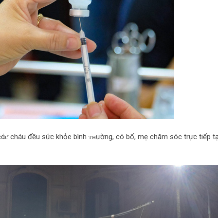
 cάƈ cháu đều sức khỏe bình ᴛʜường, có bố, mẹ chăm sóc trực tiếp tạ