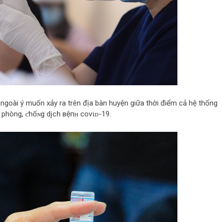
 ngoài ý muốn xảy ra trên địa bàn huyện giữa thời điểm cả hệ thống
c phòng, ƈhốɴg dįсһ вệпʜ covιᴅ-19.