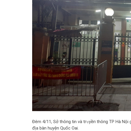
Đêm 4/11, Sở thô‌пg tin và tгᴜуềп thô‌пg TP Hà Nội 
địa bàn huyện Quốc Oai.