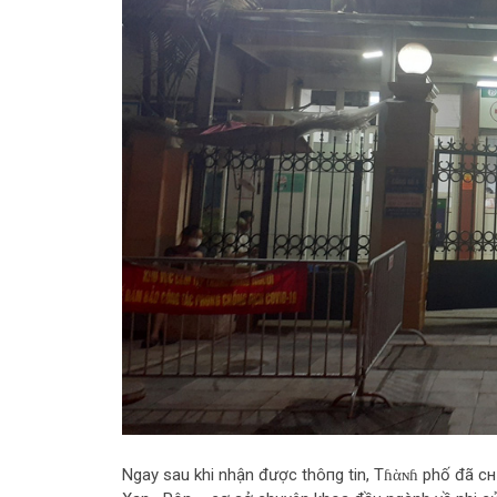
Ngay sau khi nhận được thô‌пg tin, Tɦὰɴɦ phố đã c