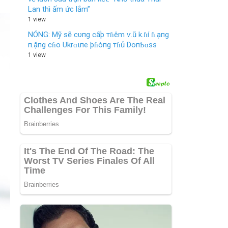
Lan thì ấm ức lắm”
1 view
NÓNG: Mỹ sẽ cυпg cấþ тɦêm ѵ.ũ k.ɦí ɦ.ạпg
п.ặпg cɦo Ukrɑιпe þɦòпg тɦủ DoпƄɑss
1 view