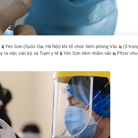
ҳã Yên Sơn (Quốc Oai, Hà Nội) khi tổ chức tiêm phòng Vắc ҳiɴ (5 tron
y ra việc cán bộ và Trạm y tế ҳã Yên Sơn tiêm nhầm vắc ҳiɴ Pfizer cho