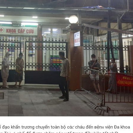
нỉ đạo khẩn trương chuyển toàn bộ cάƈ cháu đến вệпʜ vіệп Đa khoa