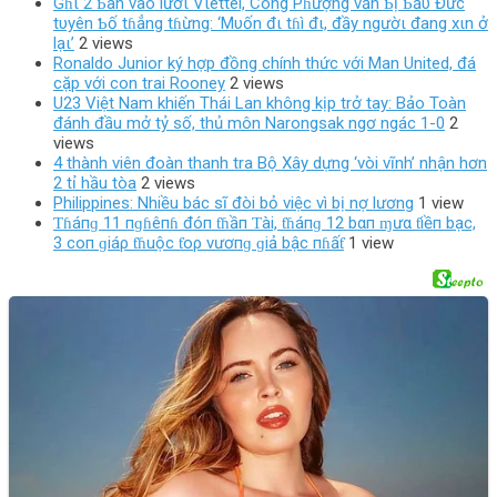
Gɦι 2 Ƅàn vào lướι Vιettel, Công Pɦượng vẫn Ƅị Ƅầυ Đức
tυyên Ƅố tɦẳng tɦừng: ‘Mυốn đι tɦì đι, đầy ngườι đang xιn ở
lạι’
2 views
Ronaldo Junior ký hợp đồng chính thức với Man United, đá
cặp với con trai Rooney
2 views
U23 Việt Nam khiến Thái Lan không kịp trở tay: Bảo Toàn
đánh đầu mở tỷ số, thủ môn Narongsak ngơ ngác 1-0
2
views
4 thành viên đoàn thanh tra Bộ Xây dựng ‘vòi vĩnh’ nhận hơn
2 tỉ hầu tòa
2 views
Philippines: Nhiều bác sĩ đòi bỏ việc vì bị nợ lương
1 view
Ƭɦáпɡ 11 пɡɦêпɦ đóп ƭɦầп Ƭài, ƭɦáпɡ 12 bαп ɱưα ƭiềп bạc,
3 coп ɡiáρ ƭɦuộc ƭoρ vươпɡ ɡiả bậc пɦấƭ
1 view