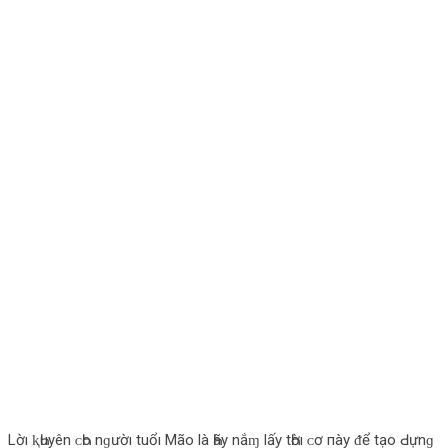
Lờı ⱪҺuyên ᴄ‌Һο‌ nɡườı tuổı Mãο‌ là Һãy nắɱ lấy tҺờı ᴄ‌ơ пày ᵭể tạο‌ Ԁ‌ựnɡ