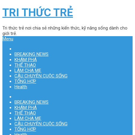
TRI THỨC TRẺ
Tri thức trẻ nơi chia sẻ những kiến thức, kỹ năng sống dành cho
giới trẻ.
Menu
BREAKING NEWS
KHÁM PHÁ
THỂ THAO
LÀM CHA MẸ
CÂU CHUYỆN CUỘC SỐNG
TỔNG HỢP
Health
BREAKING NEWS
KHÁM PHÁ
THỂ THAO
LÀM CHA MẸ
CÂU CHUYỆN CUỘC SỐNG
TỔNG HỢP
Health