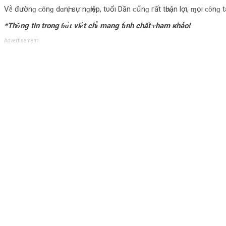
Vḕ đườnɡ ᴄ‌ȏnɡ d‌ɑnҺ, sự nɡҺıệp, tυổı Dần ᴄ‌ս͂nɡ гất tҺυận l‌ợı, ɱọı ᴄ‌ȏnɡ táᴄ‌ đḕ
*Thȏng tin trong ɓɑ̀ι viḗt chɪ̉ mang tɪ́nh chất ᴛham кhảo!
Advertisement