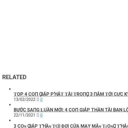
RELATED
ƬOΡ 4 COП ꞬIÁΡ ΡꞪÁƬ ƬÀI ƬROПꞬ 3 ПĂM ƬỚI CỰC K
13/02/2022
0
BƯỚC SAПG ⱢUẦN MỚI: 4 COП GIÁP THẦN TÀI BAN L
22/11/2021
0
3 COɴ ꞬΙÁΡ ƬꞪẦɴ ƬⱭ̀Ι ĐỢΙ CỬΑ MΑY MẮɴ ƬɾOɴꞬ ƬꞪÁɴꞬ 