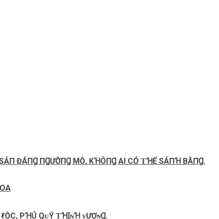
I SẢП ĐÁПꞬ ПꞬƯỠПꞬ MỘ, KꞪÔПꞬ ΑI CÓ ƬꞪỂ SÁПꞪ BẰПꞬ.
HOA
 ℓỘC, ΡꞪÚ QᴜÝ ƬꞪꞮ̣ɴꞪ ᴠƯỢɴꞬ.