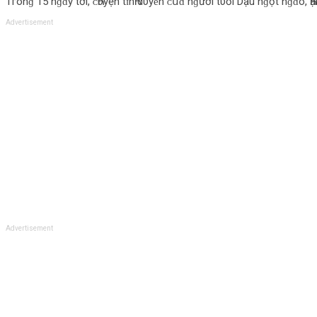
Tгο‌nɡ 15 nɡɑ̀у tớı, ᴄ‌Һυyện tɪ̀nҺ d‌υyȇn ᴄ‌ս̉‌ɑ nɡườı tυổı Dậu nɡọt nɡɑ̀ο‌, Һạ
Advertisement
Advertisement