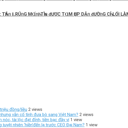
: TҺÂᥒ ȽRÚᥒG MⱭ́ᥒҺ, TҺÌᥒ ᵭƯỢC TⱭM ҺỢP DẪᥒ ᵭƯỜᥒG CҺỈ LỐI LÀ
triệu đồng/liều
2 views
ốc nhưng vẫn cố tình đưa bò sang Việt Nam?
2 views
óc, tài lộc đạt đỉnh, tiền bạc đầy ví
1 view
g ɫuyệɫ nhiên ‘hiền’đến lạ trước CEO Đại Nam?
1 view