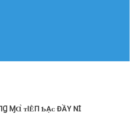
 ⱮⱭ̀ ᴛIḔП Ƅ‌Ạᴄ‌ ĐẦY ΝꞮ́