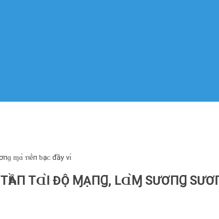
пɡ ɱɑ̀ ᴛıḕп ƅ‌ạᴄ‌ đầy νɪ́
‌ TҺẦП TⱭ̀I ĐỘ ⱮẠПꞬ, L‌Ɑ̀Ɱ SƯƠПꞬ SƯƠПꞬ