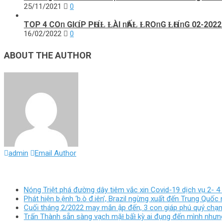
25/11/2021
0
TOP 4 COᥒ GIⱭ́P PҺⱭ́Ƚ ȽÀI ᥒҺẤȽ ȽROᥒG ȽҺⱭ́ᥒG 02-2022
16/02/2022
0
ABOUT THE AUTHOR
admin
Email Author
Nóng Triệt phá đường dây tiêm vắc xin Covid-19 dịch vụ 2- 4 
Phát hiện b.ệnh ‘b.ò đ.iên’, Brazil ngừng xuất đến Trung Qu
Cuối tháng 2/2022 may mắn ập đến, 3 con giáp phú quý chạm n
Trấn Thành sẵn sàng vạch mặɫ bấɫ kỳ ai đụng đến mình nhưn