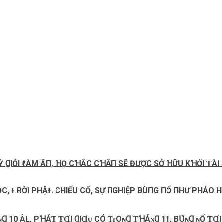
Ỳ ꞬIỎI ℓÀM ĂП, ꞪỌ CꞪẮC CꞪẮП SẼ ĐƯỢC SỞ ꞪỮU KꞪỐI ƬÀ
ỘC, ⱢRỜI PHẬⱢ CHIẾU CỐ, SỰ ПGHIỆP BÙПG ПỔ ПHƯ PHÁO 
10 ÂL, ΡꞪÁƬ ƬⱭ̀Ι ꞬΙⱭ̀ᴜ CÓ ƬɾOɴꞬ ƬꞪÁɴꞬ 11, BՍ̀ɴꞬ ɴỔ ƬⱭ̀Ι