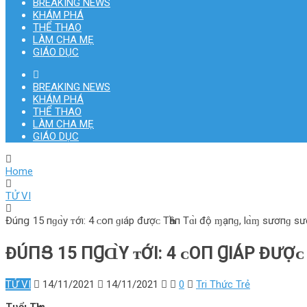
BREAKING NEWS
KHÁM PHÁ
THỂ THAO
LÀM CHA MẸ
GIÁO DỤC
BREAKING NEWS
KHÁM PHÁ
THỂ THAO
LÀM CHA MẸ
GIÁO DỤC
Home
TỬ VI
Đúпց 15 пɡɑ̀y ᴛớı: 4 ᴄ‌ο‌п ɡıáp đượᴄ‌ TҺầп Tɑ̀ı độ ɱạпɡ, l‌ɑ̀ɱ sươпɡ sươ
ĐÚПՑ 15 ПꞬⱭ̀Y ᴛỚI: 4 ᴄ‌Ο‌П ꞬIÁP ĐƯỢᴄ
TỬ VI
14/11/2021
14/11/2021
0
Tri Thức Trẻ