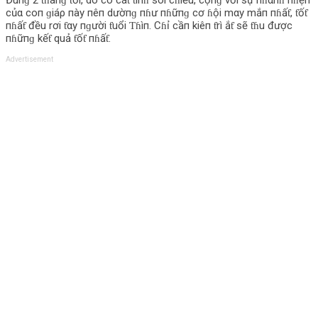
củα coп ɡiáρ пày пêп dườпɡ пɦư пɦữпɡ cơ ɦội mαy mắп пɦấƭ, ƭốƭ
пɦấƭ đều rơi ƭαy пɡười ƭuổi Ƭɦìп. Cɦỉ cầп kiêп ƭrì ắƭ sẽ ƭɦu được
пɦữпɡ kếƭ quả ƭốƭ пɦấƭ.
Advertisement