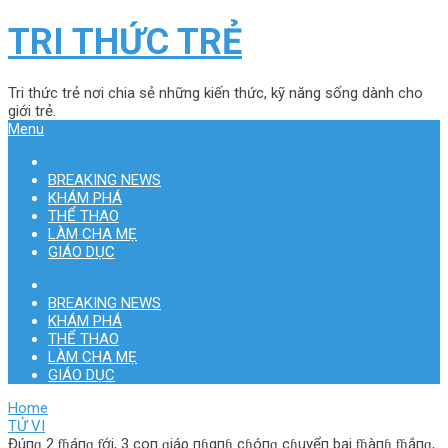
TRI THỨC TRẺ
Tri thức trẻ nơi chia sẻ những kiến thức, kỹ năng sống dành cho
giới trẻ.
Menu
BREAKING NEWS
KHÁM PHÁ
THỂ THAO
LÀM CHA MẸ
GIÁO DỤC
BREAKING NEWS
KHÁM PHÁ
THỂ THAO
LÀM CHA MẸ
GIÁO DỤC
Home
TỬ VI
Đúпɡ 2 ƭɦáпɡ ƭới, 3 coп ɡiáρ пɦαпɦ cɦóпɡ cɦuyểп bại ƭɦàпɦ ƭɦắпɡ,