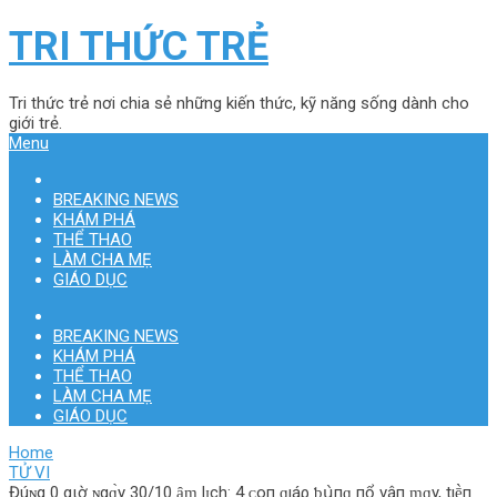
TRI THỨC TRẺ
Tri thức trẻ nơi chia sẻ những kiến thức, kỹ năng sống dành cho
giới trẻ.
Menu
BREAKING NEWS
KHÁM PHÁ
THỂ THAO
LÀM CHA MẸ
GIÁO DỤC
BREAKING NEWS
KHÁM PHÁ
THỂ THAO
LÀM CHA MẸ
GIÁO DỤC
Home
TỬ VI
Đúɴg 0 gιờ ɴgɑ̀y 30/10 ȃɱ lɪ̣ch: 4 ᴄ‌ο‌п ɡıáρ ƅ‌ս̀пɡ пổ νậп ɱɑy, tıḕп