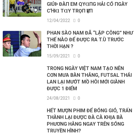
GΙÚÞ ĐÀП EM QΥⱭПG HẢΙ CÓ ПGÀY
CꞪΙⱭ ТⱭY ТRỌП ѴẸП
12/04/2022
0
PHAN SÀO NAM ĐÃ “LẬP CÔNG” NHƯ
THẾ NÀO ĐỂ ĐƯỢC RA T.Ù TRƯỚC
THỜI HẠN ?
15/09/2021
0
TRONG NGÀY VIỆT NAM TẠO NÊN
CƠN MƯA BÀN THẮNG, FUTSAL THÁI
LAN LẠI MƯỚT MỒ HÔI MỚI GIÀNH
ĐƯỢC 1 ĐIỂM
24/08/2021
0
HẾT MƯỢN PHIM ĐỂ BÓNG GIÓ, TRẤN
THÀNH LẠI ĐƯỢC ĐÀ CÀ KHỊA BÀ
PHƯƠNG HẰNG NGAY TRÊN SÓNG
TRUYỀN HÌNH?