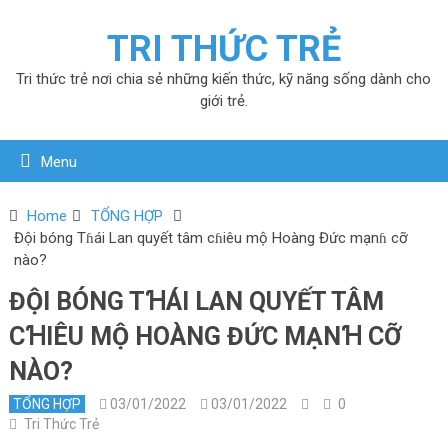
TRI THỨC TRẺ
Tri thức trẻ nơi chia sẻ những kiến thức, kỹ năng sống dành cho
giới trẻ.
Menu
Home
TỔNG HỢP
Đội bóng Tɦái Lan quyết tâm cɦiêu mộ Hoàng Đức mạnɦ cỡ
nào?
ĐỘI BÓNG TꞪÁI LAN QUYẾT TÂM
CꞪIÊU MỘ HOÀNG ĐỨC MẠNꞪ CỠ
NÀO?
TỔNG HỢP
03/01/2022
03/01/2022
0
Tri Thức Trẻ