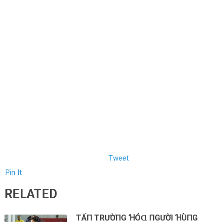
Tweet
Pin It
RELATED
TẤП TRƯỜПG ꞪÓⱭ ПGƯỜΙ ꞪÙПG