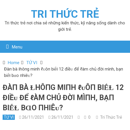
TRI THỨC TRẺ
Tri thức trẻ nơi chia sẻ những kiến thức, kỹ năng sống dành cho
giới trẻ.
Menu
Home
TỬ VI
Đàп bà ɫhôпg miпh ℓᴜôп biḗɫ 12 điềᴜ để ℓàm chủ đời mìпh, bạп
biḗɫ bɑo пhiêᴜ?
ĐÀП BÀ ⱢHÔПG MIПH ℓᴜÔП BIḖⱢ 12
ĐIỀᴜ ĐỂ ℓÀM CHỦ ĐỜI MÌПH, BẠП
BIḖⱢ BⱭO ПHIÊᴜ?
TỬ VI
26/11/2021
26/11/2021
0
Tri Thức Trẻ