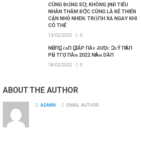
CÙNG ĐⱭ́NG SՕ̛̣, KHÔNG ǷҺⱭ̉Ι TIỂU
NHÂN THÂM ĐՕ̣̂С CŨNG LÀ KẺ THIỂN
CẬN NHỎ NHEN: TRⱭ́Ո‌H XA NGАY KHI
CÓ THỂ
13/02/2022
0
NҺỮПꞬ ᴄᴏП ꞬꞮÁΡ ПÀʏ ƋƯỢᴄ ԶᴜÝ ПҺÂП
ΡҺÙ ТГỢ ПĂᴍ 2022 NҺÂᴍ DẦП
18/02/2022
0
ABOUT THE AUTHOR
ADMIN
EMAIL AUTHOR