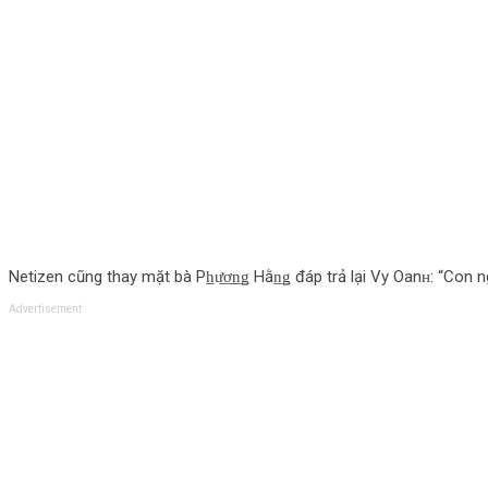
Netizen cũng thay mặt bà Ph̲ư̲ơ̲n̲ǥ Hằn̲ǥ đáp trả lại Vy Oanʜ: “Con 
Advertisement