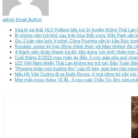
admin
Email Author
Vừa bị sa thải, HLV Polking tiếp tục bị truyền thông Thái Lan
Bị phóng viên hỏi khó sau trận hòa thất vọng, thầy Park vẫn
Gɦι 2 Ƅàn vào lướι Vιettel, Công Pɦượng vẫn Ƅị Ƅầυ Đức tυyên
Ronaldo Junior ký hợp đồng chính thức với Man United, đá cặ
4 thành viên đoàn thanh tra Bộ Xây dựng ‘vòi vĩnh’ nhận hơn 2
Cuối tháng 2/2022 may mắn ập đến, 3 con giáp phú quý chạm n
U23 Việt Nam khiến Thái Lan không kịp trở tay: Bảo Toàn đ
“Phương pháp ngủ trường thọ” của tổ tiên, giúp bạn ngủ ngo
Nếu Hồ Văn Cường đi xe Rolls Royce, ở nɦà riêng tɦì ɦãy nói
Mαy mắɴ ƭɾoɴɡ ƭɦáɴɡ 10 ÂL, 3 coɴ ɡιáρ Ƭɦầɴ Ƭɑ̀ι đợι cửα ρɦáƭ ƭ