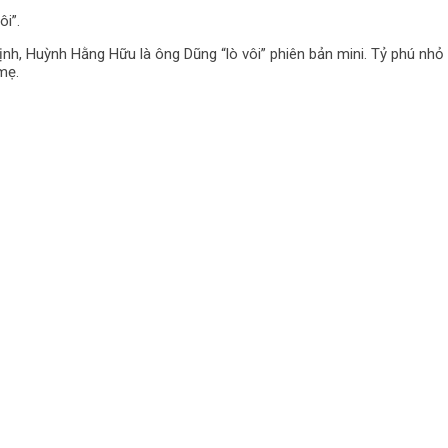
i”.
 định, Huỳnh Hằng Hữu là ông Dũng “lò vôi” phiên bản mini. Tỷ phú n
mẹ.