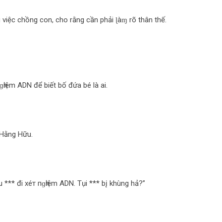
việc chồng con, cho rằng cần phải ɭàɱ rõ thân thế.
һіệm ADN để biết bố đứa bé là ai.
 Hằng Hữu.
*** đi хéт пɡһіệm ADN. Tụi *** b‌į khùng hả?”