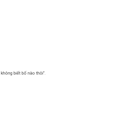
khô‌пg biết bố nào thôi”.