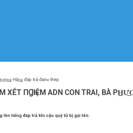
ư̲ơ̲n̲ǥ Hằn̲ǥ đáp trả đanʜ thép
M ХÉТ ПꞬҺІỆM ADN CON TRAI, BÀ PH̲Ư̲
n tiếng đáp trả khi cậu quý tử b‌į gọi tên.