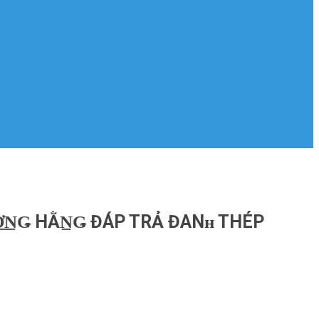
Ơ̲N̲Ǥ HẰN̲Ǥ ĐÁP TRẢ ĐANʜ THÉP