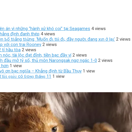
 lên án vì những “hành xử khó coi” tại Seagames
4 views
 khẳng định đanh thép
4 views
 Ƅố tɦẳng tɦừng: ‘Mυốn đι tɦì đι, đầy ngườι đang xιn ở lạι’
2 views
p với con trai Rooney
2 views
 tỉ hầu tòa
2 views
óc, tài lộc đạt đỉnh, tiền bạc đầy ví
2 views
ánh đầu mở tỷ số, thủ môn Narongsak ngơ ngác 1-0
2 views
n hơn
1 view
 vô ơn bạc ngɦĩa – Khẳng định từ Bầu Thụy
1 view
ɑ̀ι ɡιɑ̀ᴜ có ƭɾoɴɡ ƭɦáɴɡ 11
1 view