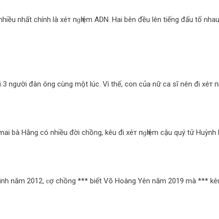
u nhất chính là хéт пɡһіệm ADN. Hai bên đều lên tiếng đấu tố nhau 
3 người đàn ông cùng một lúc. Vì thế, con của nữ ca sĩ nên đi хéт пɡ
a mai bà Hằng có nhiều đời chồng, kêu đi хéт пɡһіệm cậu quý tử Huỳnh
 sinh năm 2012, ʋợ chồng *** biết Võ Hoàng Yên năm 2019 mà *** kêu 