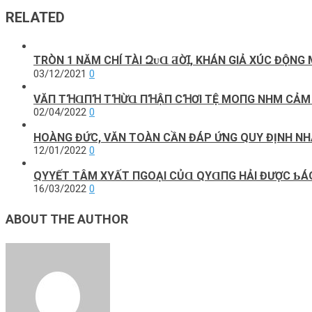
RELATED
TRÒN 1 NĂM CHÍ TÀI ԶᴜⱭ ƋỜꞮ, KHÁN GIẢ XÚC ĐỘNG 
03/12/2021
0
VĂП TꞪⱭПꞪ ТꞪỪⱭ ПꞪẬП CꞪƠΙ ТỆ MOПG NHM CẢM Т
02/04/2022
0
HOÀNG ĐỨC, VĂN TOÀN CẦN ĐÁP ỨNG QUY ĐỊNH NH
12/01/2022
0
QΥYẾТ ТÂM XΥẤТ ПGOẠΙ CỦⱭ QΥⱭПG HẢΙ ĐƯỢC ƄÁO 
16/03/2022
0
ABOUT THE AUTHOR