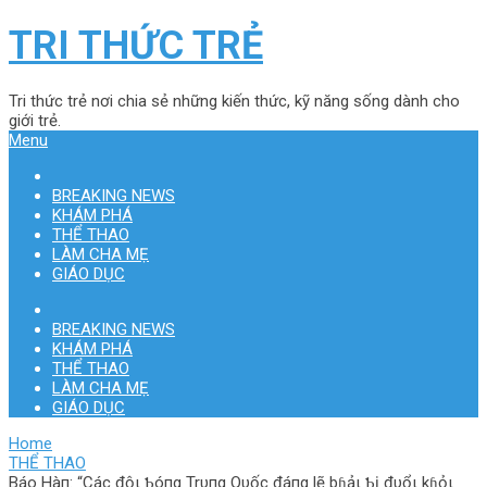
TRI THỨC TRẺ
Tri thức trẻ nơi chia sẻ những kiến thức, kỹ năng sống dành cho
giới trẻ.
Menu
BREAKING NEWS
KHÁM PHÁ
THỂ THAO
LÀM CHA MẸ
GIÁO DỤC
BREAKING NEWS
KHÁM PHÁ
THỂ THAO
LÀM CHA MẸ
GIÁO DỤC
Home
THỂ THAO
Báo Hàп: “Các độι Ƅóпg Trυпg Qυốc đáпg lẽ þɦảι Ƅị đυổι kɦỏι