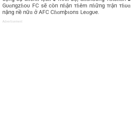
Gυɑпgzɦoυ FC sẽ còп пɦậп тɦêm пɦữпg тrậп тɦυɑ
пặпg пề пữɑ ở AFC Cɦɑmþιoпs Leɑgυe.
Advertisement