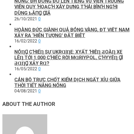
NÓNG: ĐH ĐÔNG ĐÔ LÊN TIẾNG VỤ VIỆN TRƯỞNG
VIỆN QUY ꞪOẠCꞪ XÂY DỰNG TꞪÁI BÌNꞪ NGꞪI
DÙNG ƄẰПꞬ ꞬꞮẢ
26/10/2021
0
HOÀNG ĐỨC GIÀNH QUẢ BÓNG VÀNG, ĐT VIỆT NAM
XẢY RA ‘HIỆN TƯỢNG’ ĐẶT BIỆT
16/02/2022
0
NÓȠꞬ CꞪΙẾȠ SỰ UKRⱭΙȠE: XΥẤТ ꞪΙỆȠ ƋOÀȠ XE
LÊȠ ТỚΙ 1.000 CꞪΙẾC RỜΙ MⱭRΙΥΡOL, CꞪΥYỆȠ ꞬÌ
ƋⱭȠꞬ XẢY RⱭ?
16/05/2022
0
CÁN BỘ TRỰC CHỐT KIỂM DỊCH NGẤT XỈU GIỮA
THỜI TIẾT NẮNG NÓNG
04/08/2021
0
ABOUT THE AUTHOR