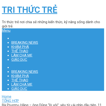
TRI THỨC TRẺ
Tri thức trẻ nơi chia sẻ những kiến thức, kỹ năng sống dành cho
giới trẻ.
Menu
BREAKING NEWS
KHÁM PHÁ
THỂ THAO
LÀM CHA MẸ
GIÁO DỤC
BREAKING NEWS
KHÁM PHÁ
THỂ THAO
LÀM CHA MẸ
GIÁO DỤC
Home
TỔNG HỢP
Bà Pɦươռɡ Hằng – ông Dũng “lò vôi”: уêυ từ ͼáɨ nhìn ᵭầυ tiên, 11