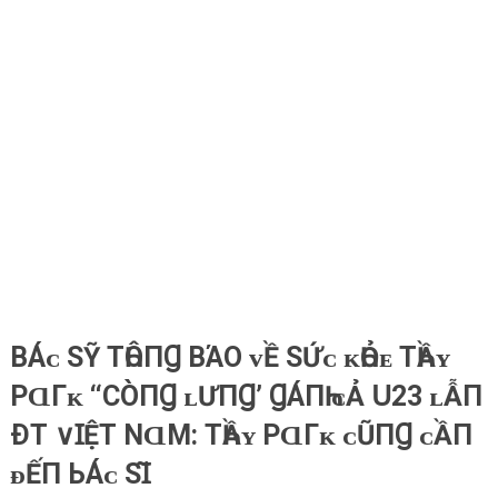
BÁᴄ ЅỸ ТҺÔПꞬ ВΆΟ ᴠỀ ЅỨᴄ ᴋҺỎᴇ ТҺẦʏ
РⱭГᴋ ‘‘СÒПꞬ ʟƯПꞬ’ ꞬÁПҺ ᴄẢ 𝖴23 ʟẪП
ÐТ ∨ꞮỆΤ ΝⱭМ: ТҺẦʏ РⱭГᴋ ᴄŨПꞬ ᴄẦП
ᴆẾП ЬÁᴄ ЅꞮ̃