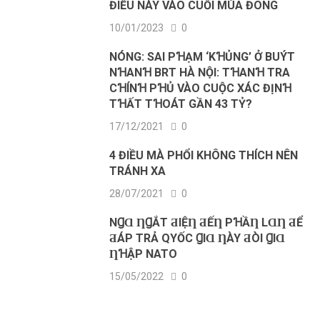
ĐIỀU NÀY VÀO CUỐI MÙA ĐÔNG
10/01/2023
0
NÓNG: SAI PꞪẠM ‘KꞪỦNG’ Ở BUÝT
NꞪANꞪ BRT HÀ NỘI: TꞪANꞪ TRA
CꞪÍNꞪ PꞪỦ VÀO CUỘC XÁC ĐỊNꞪ
TꞪẤT TꞪOÁT GẦN 43 TỶ?
17/12/2021
0
4 ĐIỀU MÀ PHỔI KHÔNG THÍCH NÊN
TRÁNH XA
28/07/2021
0
NꞬⱭ ȠꞬẮТ ƋΙỆȠ ƋẾȠ PꞪẦȠ LⱭȠ ƋỂ
ƋÁΡ ТRẢ QΥỐC ꞬΙⱭ ȠÀY ƋÒΙ ꞬΙⱭ
ȠꞪẬΡ NATO
15/05/2022
0