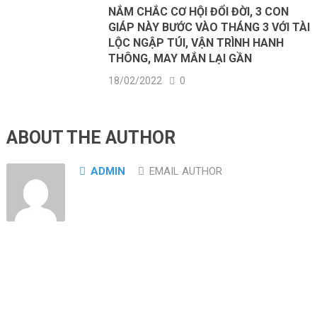
NẮM CHẮC CƠ HỘI ĐỔI ĐỜI, 3 CON
GIÁP NÀY BƯỚC VÀO THÁNG 3 VỚI TÀI
LỘC NGẬP TÚI, VẬN TRÌNH HANH
THÔNG, MAY MẮN LẠI GẦN
18/02/2022
0
ABOUT THE AUTHOR
ADMIN
EMAIL AUTHOR