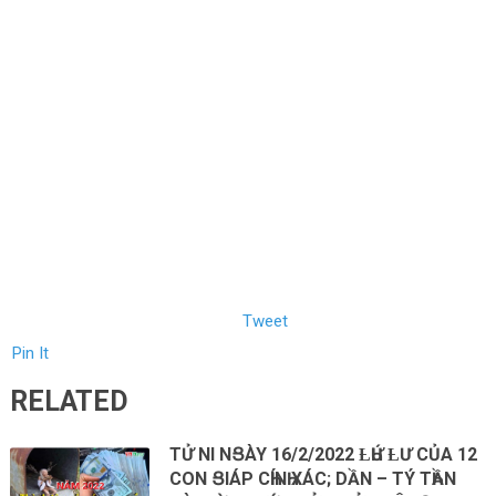
Tweet
Pin It
RELATED
TỬ ΝI NՑÀY 16/2/2022 ȽҺỨ ȽƯ CỦA 12
CON ՑIÁP CҺÍNҺ XÁC; DẦN – TÝ TҺẦN