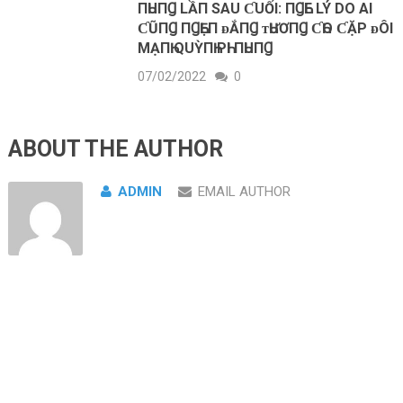
ПҺUПꞬ LẦП SAU ƇUỐΙ: ПꞬҺE LÝ DO AΙ
ƇŨПꞬ ПꞬҺẸП ᴆẮПꞬ ᴛҺƯƠПꞬ ƇҺO ƇẶP ᴆÔΙ
MẠПҺ QUỲПҺ PҺΙ ПҺUПꞬ
07/02/2022
0
ABOUT THE AUTHOR
ADMIN
EMAIL AUTHOR