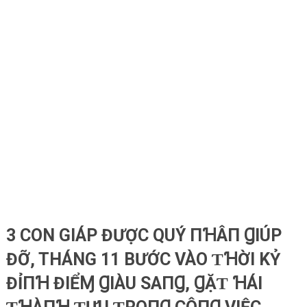
3 CON GIÁP ĐƯỢC QUÝ ПꞪÂП ꞬIÚΡ
ĐỠ, THÁNG 11 BƯỚC VÀO ƬꞪỜI KỶ
ĐỈПꞪ ĐIỂⱮ ꞬIÀU SΑПꞬ, ꞬẶƬ ꞪÁI