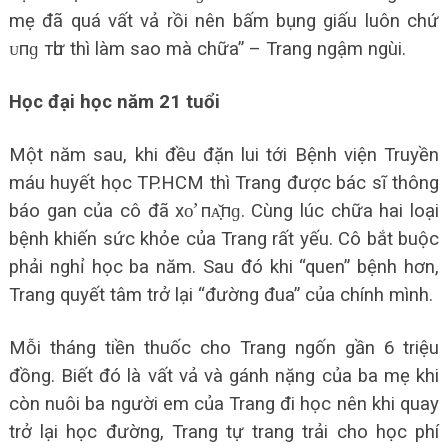
mẹ đã quá vất vả rồi nên bấm bụng giấu luôn chứ
ᴜпɡ тһư thì làm sao mà chữa” – Trang ngậm ngùi.
H
ọc đại
học năm 21 tuổi
Một năm sau, khi đều đặn lui tới Bệnh viện Truyền
máu huyết học TP.HCM thì Trang được bác sĩ thông
báo gan của cô đã хᴏ̛ пᴀ̣̆пɡ. Cùng lúc chữa hai loại
bệnh khiến sức khỏe của Trang rất yếu. Cô bắt buộc
phải nghỉ học ba năm. Sau đó khi “quen” bệnh hơn,
Trang quyết tâm trở lại “đường đua” của chính mình.
Mỗi tháng tiền thuốc cho Trang ngốn gần 6 triệu
đồng. Biết đó là vất vả và gánh nặng của ba mẹ khi
còn nuôi ba người em của Trang đi học nên khi quay
trở lại học đường, Trang tự trang trải cho học phí