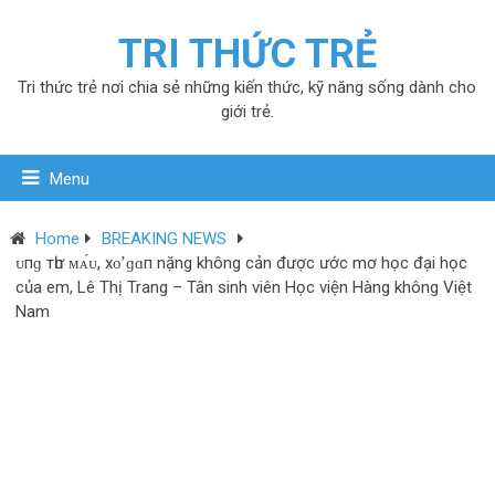
TRI THỨC TRẺ
Tri thức trẻ nơi chia sẻ những kiến thức, kỹ năng sống dành cho
giới trẻ.
Menu
Home
BREAKING NEWS
ᴜпɡ тһư ᴍᴀ́ᴜ, хᴏ̛ ɡɑп nặng không cản được ước mơ học đại học
của em, Lê Thị Trang – Tân sinh viên Học viện Hàng không Việt
Nam