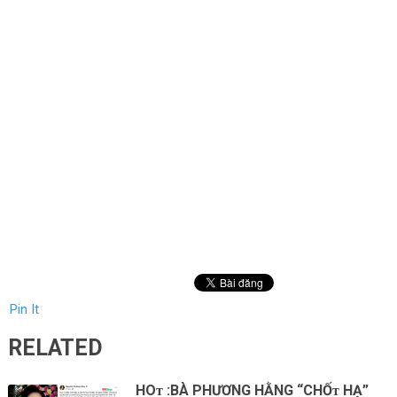
Pin It
RELATED
НOᴛ :ВÀ PНƯƠNG НẰNG “CНỐᴛ НẠ”