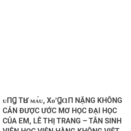
ᴜПꞬ ТҺƯ ᴍᴀ́ᴜ, Хᴏ̛ ꞬⱭП NẶNG KHÔNG
CẢN ĐƯỢC ƯỚC MƠ HỌC ĐẠI HỌC
CỦA EM, LÊ THỊ TRANG – TÂN SINH