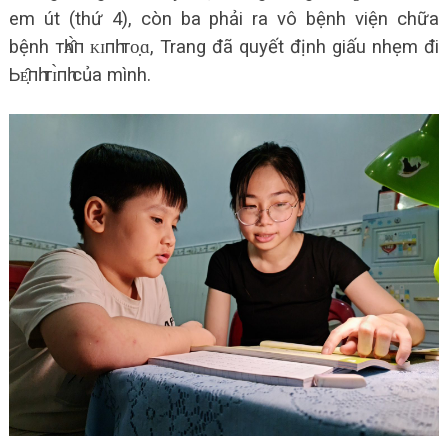
em út (thứ 4), còn ba phải ra vô bệnh viện chữa
bệnh тһᴀ̂̀п ᴋɪпһ тᴏ̣ɑ, Trang đã quyết định giấu nhẹm đi
Ьᴇ̣̂пһ тɪ̀пһ của mình.