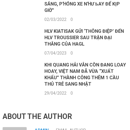
SÁNG, PꞪÓNG XE NꞪƯ ƄAY ĐỂ KỊP
GIỜ”
02/03/2022
0
HLV KIATISAK GỬI ‘THÔNG ĐIỆP’ ĐẾN
HLV TROUSSIER SAU TRẬN ĐẠI
THẮNG CỦA HAGL
07/04/2023
0
KHI QUANG HẢI VẪN CÒN ĐANG LOAY
HOAY, VIỆT NAM ĐÃ VỪA “XUẤT
KHẨU” THÀNH CÔNG THÊM 1 CẦU
THỦ TRẺ SANG NHẬT
29/04/2022
0
ABOUT THE AUTHOR