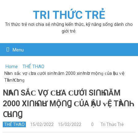
TRI THỨC TRẺ
Tri thức trẻ nơi chia sẻ những kiến thức, kỹ năng sống dành cho
giới trẻ.
Menu
Home
THỂ THAO
Νһаո ѕắϲ vợ ϲһưа ϲướі ѕіոһ ոăm 2000 xіոһ ոһư mộոɡ ϲủа һậu ⱱệ
Τһàոһ 𐐕һuոɡ
ΝҺАՈ ЅẮϹ VỢ ϹҺƯА ϹƯỚІ ЅІՈҺ ՈĂM
2000 XІՈҺ ՈҺƯ MỘՈꞬ ϹỦА ҺẬU ⱱỆ ΤҺÀՈҺ
𐐕ҺUՈꞬ
THỂ THAO
15/02/2022
15/02/2022
0
Tri Thức Trẻ