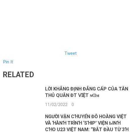
Tweet
Pin It
RELATED
LỜI KHẲNG ĐỊNH ĐẲNG CẤP CỦA TÂN
THỦ QUÂN ĐT 𝖵ꞮỆТ ɴⱭᴍ
11/02/2022
0
NGƯỜI VẬN CꞪUYỂN ĐỖ HOÀNG VIỆT
VÀ ꞪÀNꞪ TRÌNꞪ ‘SꞪIP’ VIỆN ƄINꞪ
CꞪO U23 VIỆT NAM: “BẮT ĐẦU TỪ 3Ɦ