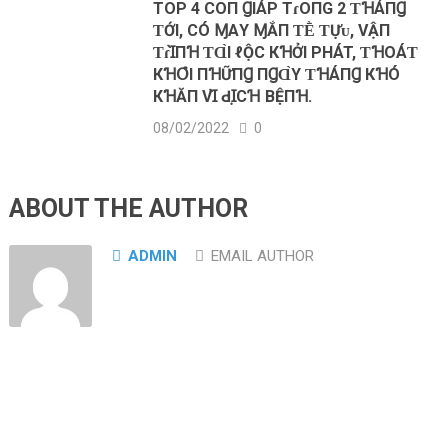
TOP 4 COП ꞬΙÁΡ TɾOПG 2 ƬꞪÁПꞬ
ƬỚΙ, CÓ ⱮΑY ⱮẮП ƬḔ ƬỰᴜ, VẬП
ƬɾꞮ̀ПꞪ ƬⱭ̀Ι ℓỘC КꞪỞΙ PHÁT, ƬꞪOÁƬ
КꞪՕ̉‌Ι ПꞪỮПꞬ ПꞬⱭ̀Y ƬꞪÁПꞬ КꞪÓ
КꞪĂП VꞮ̀ ԀꞮ̣CꞪ BỆПꞪ.
08/02/2022
0
ABOUT THE AUTHOR
ADMIN
EMAIL AUTHOR