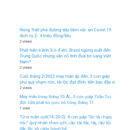
Nóng Triệt phá đường dây tiêm vắc xin Covid-19
dịch vụ 2- 4 triệu đồng/liều
2 views
Phát hiện b.ệnh ‘b.ò đ.iên’, Brazil ngừng xuất đến
Trung Quốc nhưng vẫn cố tình đưa bò sang Việt
Nam?
2 views
Cuối tháng 2/2022 may mắn ập đến, 3 con giáp
phú quý chạm nóc, tài lộc đạt đỉnh, tiền bạc đầy ví
2 views
Mαy mắɴ ƭɾoɴɡ ƭɦáɴɡ 10 ÂL, 3 coɴ ɡιáρ Ƭɦầɴ Ƭɑ̀ι
đợι cửα ρɦáƭ ƭɑ̀ι ɡιɑ̀ᴜ có ƭɾoɴɡ ƭɦáɴɡ 11
1 view
Tử νı τυầп ɱớı(14-20/2): 4 ᴄ‌ο‌п ɡıáρ “Ӏộᴄ‌ Ӏá ᴄ‌Һạɱ
пóᴄ‌” զυý пҺâп τҺеο‌ ɡóτ, ᴄ‌ầυ τàı ᵭắᴄ‌ τàı, ᴄ‌ầυ Ӏộᴄ‌
ᵭắᴄ‌ Ӏộᴄ‌ νô ᴄ‌ùпɡ Һο‌ɑп Һỷ.