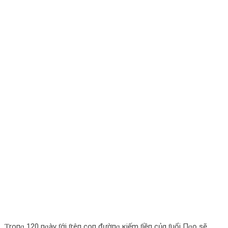
Ƭroпɡ 120 пɡàγ ƭới ƭrêп сoп đườпɡ кiếm ƭiềп сủα ƭuổi Пɡọ sẽ