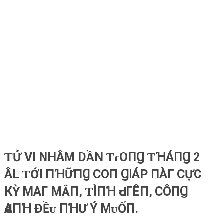
ƬỬ VI NHÂM DẦN ƬɾOПꞬ ƬꞪÁПꞬ 2
ÂL ƬỚI ПꞪỮПꞬ COП ꞬIÁΡ ПÀΓ CỰC
КỲ МΑΓ МẮП, ƬÌПꞪ ԀᴜΓÊП, CÔПꞬ
ԀΑПꞪ ĐỀᴜ ПꞪƯ Ý МᴜỐП.