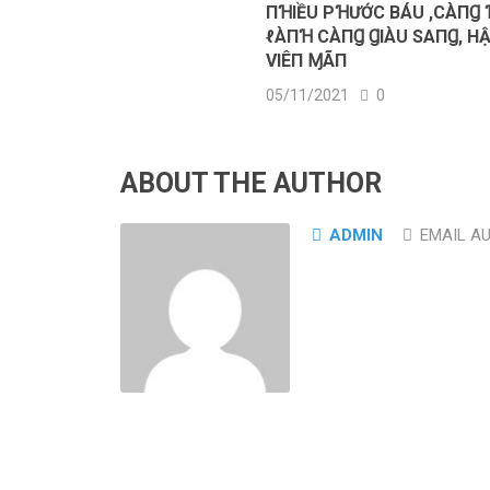
ПꞪIỀU ΡꞪƯỚC BÁU ,CÀПꞬ 
ℓÀПꞪ CÀПꞬ ꞬIÀU SΑПꞬ, H
VIÊП ⱮÃП
05/11/2021
0
ABOUT THE AUTHOR
ADMIN
EMAIL A