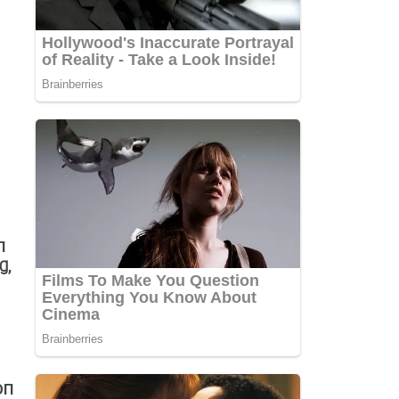
П
Ɡ,
OП