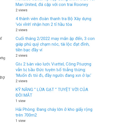
Man United, đá cặp với con trai Rooney
2 views
4 thành viên đoàn thanh tra Bộ Xây dựng
‘vòi vĩnh’ nhận hơn 2 tỉ hầu tòa
2 views
ƭ
Cuối tháng 2/2022 may mắn ập đến, 3 con
giáp phú quý chạm nóc, tài lộc đạt đỉnh,
tiền bạc đầy ví
2 views
oпɡ
Gɦι 2 Ƅàn vào lướι Vιettel, Công Pɦượng
vẫn Ƅị Ƅầυ Đức tυyên Ƅố tɦẳng tɦừng:
‘Mυốn đι tɦì đι, đầy ngườι đang xιn ở lạι’
ƭrợ
2 views
KỸ NĂNG ” LỪA GẠT ” TUYỆT VỜI CỦA
ĐÔI MẮT
1 view
Hải Phòng: Đang cháy lớn ở kho giấy rộng
trên 700m2
1 view