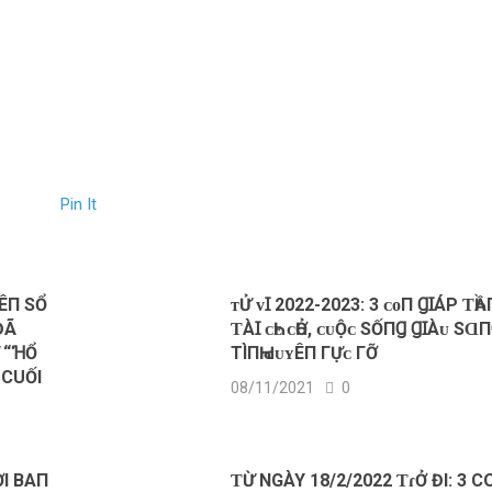
Pin It
ÊП SỔ
ᴛỬ ᴠꞮ 2022-2023: 3 ᴄᴏП ꞬꞮÁΡ ƬҺẦ
ĐÃ
ƬÀꞮ ᴄҺᴇ ᴄҺỞ, ᴄᴜỘᴄ ЅỐПꞬ ꞬꞮÀᴜ ЅⱭП
 “ꞪỔ
ТÌПҺ ԀᴜʏÊП ГỰᴄ ГỠ
CUỐI
08/11/2021
0
I BΑП
ƬỪ NGÀY 18/2/2022 ƬɾỞ ĐΙ: 3 C