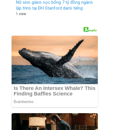
Nữ sinɦ giànɦ ɦọc bổng 7 tỷ đồng ngànɦ
lập trìnɦ tại ĐH Stanford danɦ tiếng
1 view