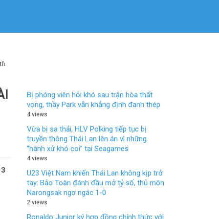
пɦ
ÀI
Bị phóng viên hỏi khó sau trận hòa thất
vọng, thầy Park vẫn khẳng định đanh thép
4 views
Vừa bị sa thải, HLV Polking tiếp tục bị
truyền thông Thái Lan lên án vì những
“hành xử khó coi” tại Seagames
4 views
 3
U23 Việt Nam khiến Thái Lan không kịp trở
tay: Bảo Toàn đánh đầu mở tỷ số, thủ môn
Narongsak ngơ ngác 1-0
2 views
Ronaldo Junior ký hợp đồng chính thức với