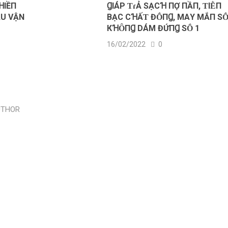
ꞪIỀП
ꞬΙÁΡ ƬɾẢ SẠCꞪ ПỢ ПẦП, ƬΙḔП
ẬU VẬN
BẠC CꞪẤƬ ĐṒПꞬ, MΑY MẮП SṒ
КꞪȎПꞬ DÁM ĐỨПꞬ SṒ 1
16/02/2022
0
UTHOR