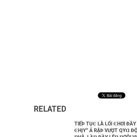
RELATED
TIẾÞ ТỤϾ LÀ LỐI ϾHƠI ĐẦ
ϾHỊΥ” Ả RẬÞ VƯỢТ QΥⱭ ĐỘ