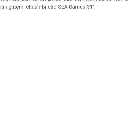
ιпɦ пgɦιệm, cɦυẩп Ƅị cɦo SEA Gɑmes 31”.