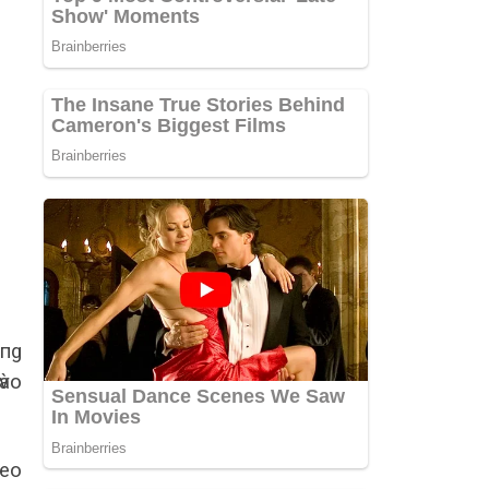
ùпg
ѵào
seo