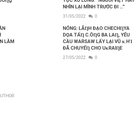
VƯƠȠꞬ
TỤC XÙ LÔNG: “NGƯỜI VIỆT HÃ
NHÌN LẠI MÌNH TRƯỚC ĐI …”
31/05/2022
0
ĂN
NÓNG: LÃȠH ĐẠO CHECHȠYA
Ɦ
DỌA ТẤȠ C.ÔȠG BA LAȠ, YÊU
AN LÀM
CẦU WARSAW LẤY LẠI VŨ ᴋ.HΊ
ĐÃ CHUYỂȠ CHO UᴋRAIȠE
27/05/2022
0
AUTHOR