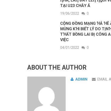
ȠHÀ, LẦȠ ĐẦΥ LÊȠ ȠꞬÔI 
ТẠI U23 CHÂΥ Á
19/06/2022
0
CỘNG ĐỒNG MẠNG ꞪẢ ꞪÊ 
MỪNG KꞪI BIẾT LÝ DO TỊN
TꞪẤT BỒNG LAI BỊ CÔNG 
VIỆC
04/01/2022
0
ABOUT THE AUTHOR
ADMIN
EMAIL 