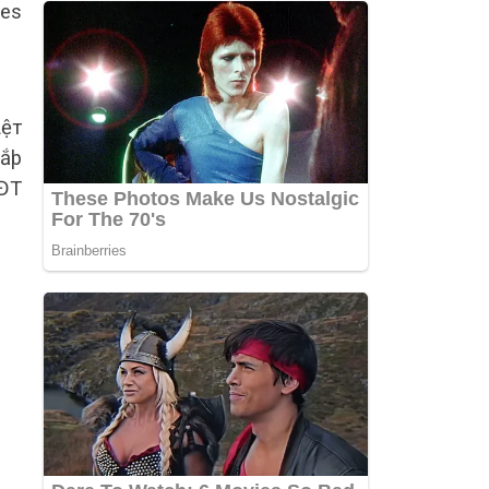
mes
ιệт
sắþ
 ĐT