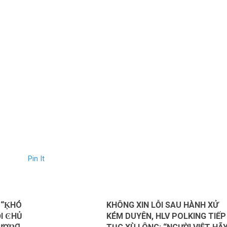
Pin It
Y “ḲHÓ
KHÔNG XIN LỖI SAU HÀNH XỬ
I ϾHỦ
KÉM DUYÊN, HLV POLKING TIẾP