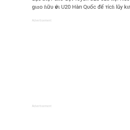
gιɑo ɦữυ ѵớι U20 Hàп Qυốc để тícɦ lũy k
Advertisement
Advertisement