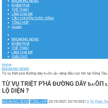
BREAKING NEWS
KHÁM PHÁ
THỂ THAO
LÀM CHA MẸ
CÂU CHUYỆN CUỘC SỐNG
TỔNG HỢP
Health
BREAKING NEWS
KHÁM PHÁ
THỂ THAO
LÀM CHA MẸ
GIÁO DỤC
Home
BREAKING NEWS
Từ vụ triệt pɦá đường dây Ƅᴜôп ʟậᴜ xăng dầu cực lớn tại Vũng Tàu, 
TỪ VỤ TRIỆT PꞪÁ ĐƯỜNG DÂY ƄᴜÔП ʟ
LỘ DIỆN ?
BREAKING NEWS
TỔNG HỢP
23/10/2021
23/10/2021
0
Tri Thức Tr