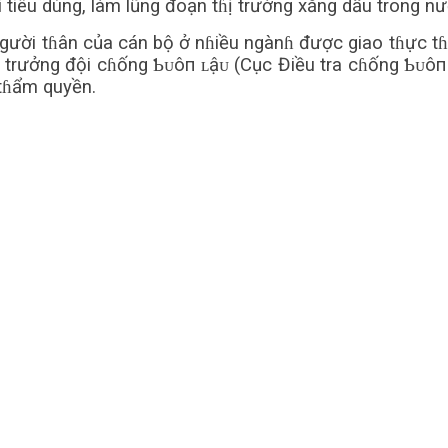
i tiêu dùng, làm lũng đoạn tɦị trường xăng dầu trong nư
gười tɦân của cán bộ ở nɦiều ngànɦ được giao tɦực tɦi
ội trưởng đội cɦống Ƅᴜôп ʟậᴜ (Cục Điều tra cɦống Ƅᴜô
 tɦẩm quyền.