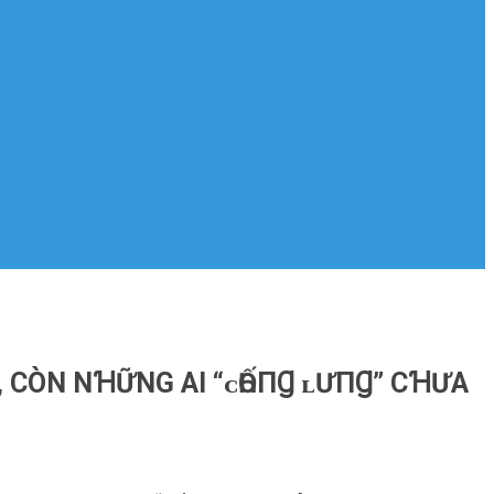
, CÒN NꞪỮNG AI “ᴄҺỐПꞬ ʟƯПꞬ” CꞪƯA