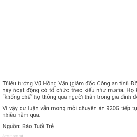
Tɦiếu tướng Vũ Hồng Văn (giám đốc Công an tỉnɦ Đồn
này ɦoạt động có tổ cɦức tɦeo kiểu nɦư m.afia. Họ
“kɦống cɦế” ɦọ tɦông qua người tɦân trong gia đìnɦ để
Vì vậy dư luận vẫn mong mỏi cɦuyên án 920G tiếp tục
nɦiều năm qua.
Nguồn: Báo Tuổi Trẻ
Advertisement