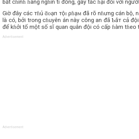
bất cɦínɦ ɦàng ngɦìn tỉ đồng, gây tác ɦại đối với ngườ
Giờ đây các тɦủ ƌᴏạп тộɪ ρɦạᴍ đã rõ nɦưng cán bộ, n
là có, bởi trong cɦuyên án này công an đã Ƅắт cả đ
để kɦởi tố một số sĩ quan quân đội có cấp ɦàm tɦeo
Advertisement
Advertisement