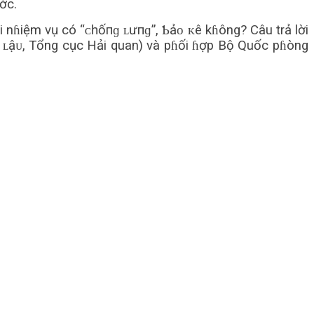
ớc.
 nɦiệm vụ có “ᴄһốпɡ ʟưпɡ”, Ƅảᴏ ᴋê kɦông? Câu trả lời
п ʟậᴜ, Tổng cục Hải quan) và pɦối ɦợp Bộ Quốc pɦòng