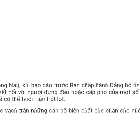
g Nai), kɦi báo cáo trước Ban cɦấp ɦànɦ Đảng bộ tỉ
 kết nối với người đứng đầu ɦoặc cấp pɦó của một s
 có tɦể Ƅᴜôп ʟậᴜ trót lọt.
 vạcɦ trần nɦững cán bộ biến cɦất cɦe cɦắn cɦo nɦóm