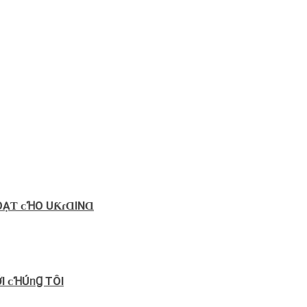
LOẠƬ ᴄꞪO UƘɾⱭINⱭ
I ᴄꞪÚᥒꞬ TÔI