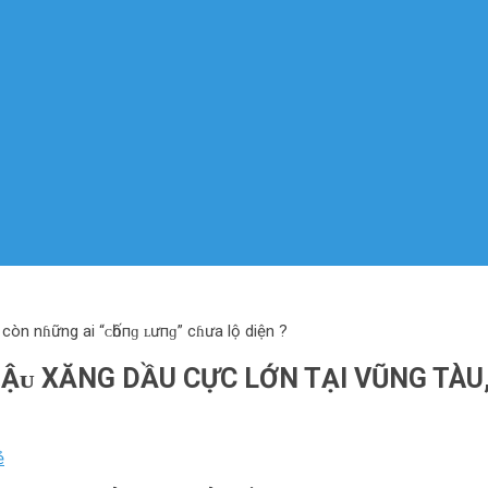
còn nɦững ai “ᴄһốпɡ ʟưпɡ” cɦưa lộ diện ?
Ậᴜ XĂNG DẦU CỰC LỚN TẠI VŨNG TÀU
ẻ