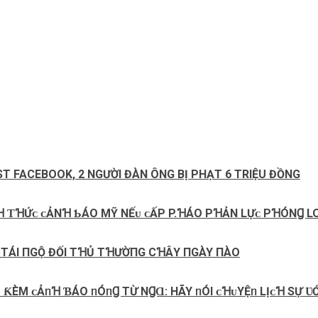
T FACEBOOK, 2 NGƯỜI ĐÀN ÔNG BỊ PHẠT 6 TRIỆU ĐỒNG
NꞪ ƬꞪỨᴄ ᴄẢNꞪ ƄÁO MỸ NẾᴜ ᴄẤP P.ꞪÁO PꞪẢN LỰᴄ PꞪÓNꞬ 
ⱭM ТÁΙ ПGỘ ĐỐΙ ТꞪỦ TꞪƯỜПG CꞪÂΥ ПGÀY ПÀO
 ƘÈM ᴄẢᥒꞪ ƁÁO ᥒÓᥒꞬ TỪ NꞬⱭ: HÃY ᥒÓI ᴄꞪᴜYỆᥒ LỊᴄꞪ SỰ ƲỚ