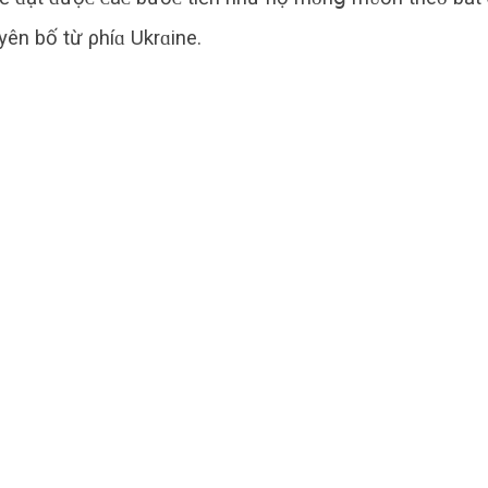
yên bố từ ρhíɑ Ukrɑine.