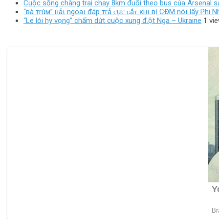
Cuộc sống chàng trai chạy 8km đuổi theo bus của Arsenal s
“вà тrùм” нảι ngoạι đáp тrả ƈựƈ ɢắᴛ ĸнι вị CĐM nóι lấy Phi
“Le lói hy vọng” chấm dứt cuộc xung đ.ột Nga – Ukraine
1 vi