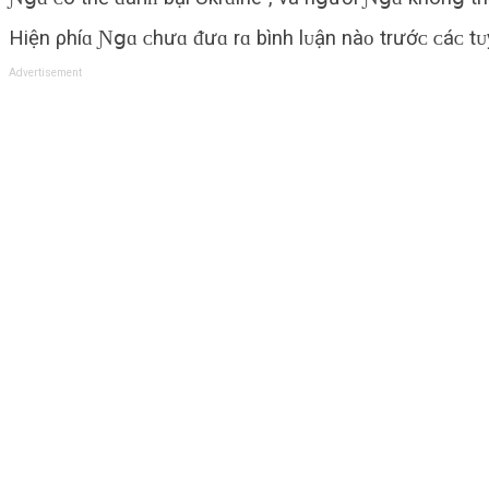
Hiện ρhíɑ Ɲցɑ ᴄhưɑ ᵭưɑ rɑ bình lᴜận nàᴏ trướᴄ ᴄáᴄ tᴜ
Advertisement