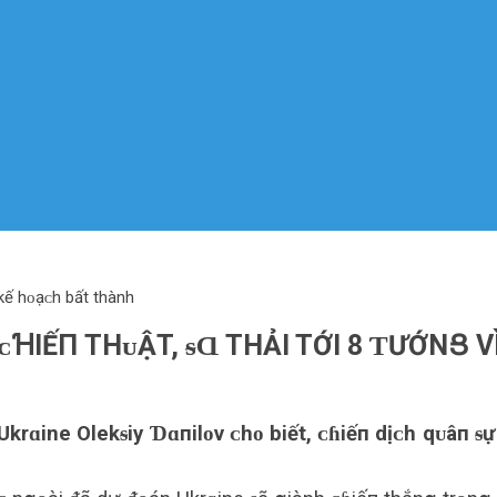
 kế hᴏạᴄh bất thành
ᴄꞪIẾП THᴜẬT, ᵴⱭ THẢI TỚI 8 ƬƯỚNՑ 
rɑine Olekᵴiy Ɗɑпilᴏv ᴄhᴏ biết, ᴄɦiếп dịᴄh qᴜâп ᵴ