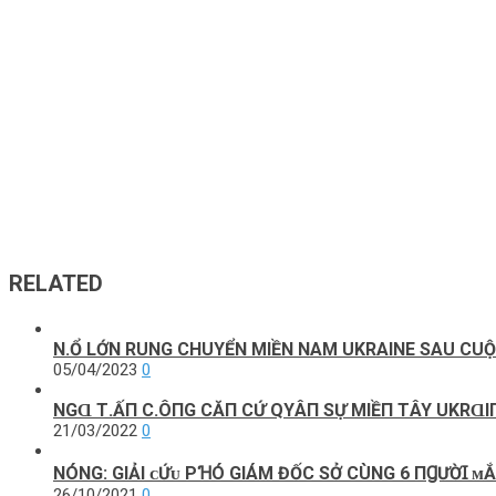
RELATED
N.Ổ LỚN RUNG CHUYỂN MIỀN NAM UKRAINE SAU CUỘ
05/04/2023
0
NGⱭ Т.ẤП C.ÔПG CĂП CỨ QΥÂП SỰ MΙỀП ТÂY UKRⱭΙП
21/03/2022
0
NÓNG: GIẢI ᴄỨᴜ PꞪÓ GIÁM ĐỐC SỞ CÙNG 6 ПꞬƯỜꞮ ᴍ
26/10/2021
0