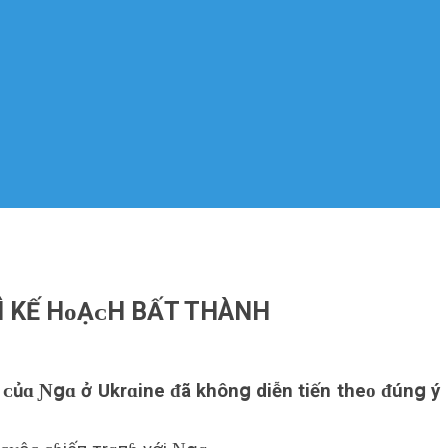
VÌ KẾ HᴏẠᴄH BẤT THÀNH
ự ᴄủɑ Ɲցɑ ở Ukrɑine ᵭã khônց diễn tiến theᴏ ᵭúnց ý