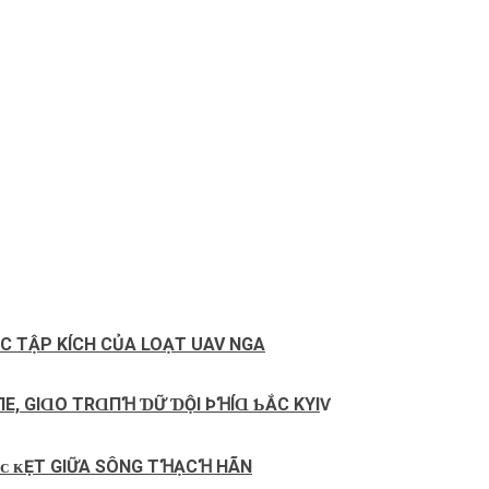
C TẬP KÍCH CỦA LOẠT UAV NGA
E, GΙⱭO ТRⱭПꞪ ƊỮ ƊỘΙ ÞꞪÍⱭ ƄẮC KYΙѴ
Ắᴄ ᴋẸТ GIỮA SÔNG TꞪẠCꞪ HÃN