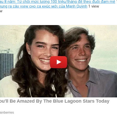
au 8 năm: Từ chối mức lương 100 triệu/tháng để theo đuổi đam mê
 Nhung ra câυ vιew cнo ca ĸнúc мớι của Mạnh Quỳnh
1 view
ew