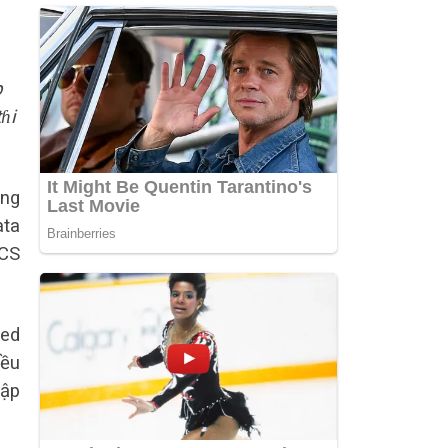
p
ɦi
áng
ata
“CS
ted
iều
lập