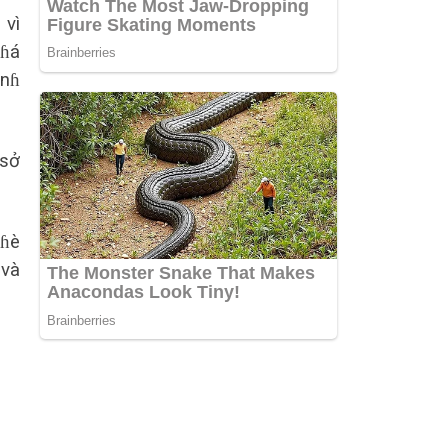
 vì
pɦá
ánɦ
 sở
 ɦè
 và