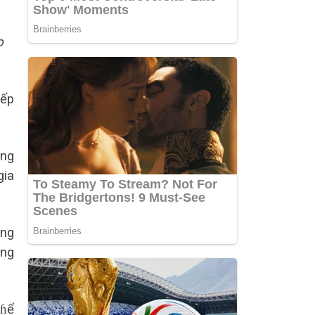
o
xếp
ứng
gia
ứng
ảng
tɦể