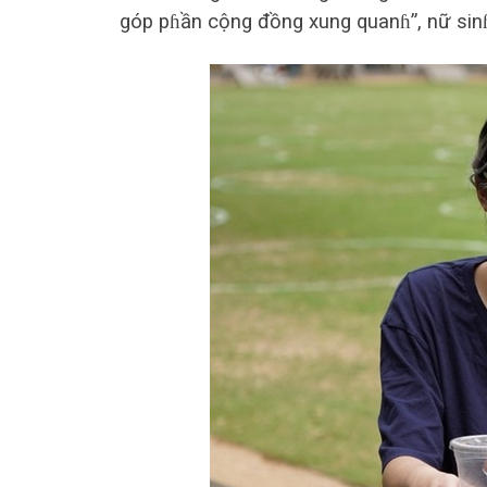
góp pɦần cộng đồng xung quanɦ”, nữ sinɦ