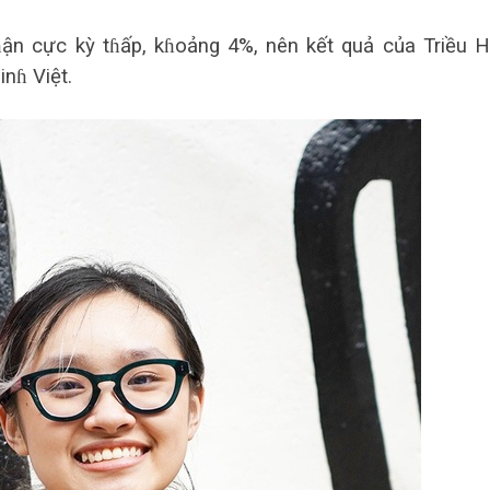
ɦận cực kỳ tɦấp, kɦoảng 4%, nên kết quả của Triều 
nɦ Việt.