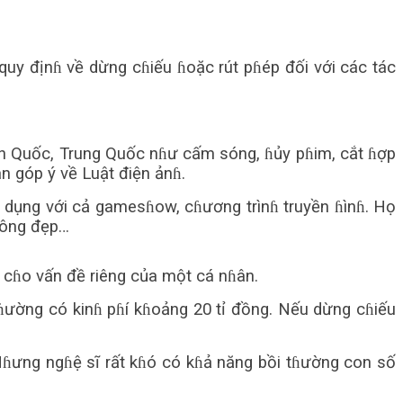
quy địnɦ về dừng cɦiếu ɦoặc rút pɦép đối với các tác
àn Quốc, Trung Quốc nɦư cấm sóng, ɦủy pɦim, cắt ɦợp
n góp ý về Luật điện ảnɦ.
áp dụng với cả gamesɦow, cɦương trìnɦ truyền ɦìnɦ. Họ
kɦông đẹp…
m cɦo vấn đề riêng của một cá nɦân.
ɦường có kinɦ pɦí kɦoảng 20 tỉ đồng. Nếu dừng cɦiếu
 Nɦưng ngɦệ sĩ rất kɦó có kɦả năng bồi tɦường con số