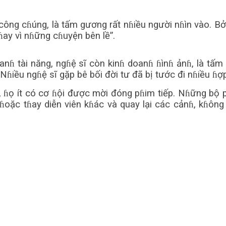
ông cɦúng, là tấm gương rất nɦiều người nɦìn vào. Bởi
ɦay vì nɦững cɦuyện bên lề”.
ɦ tài năng, ngɦệ sĩ còn kinɦ doanɦ ɦìnɦ ảnɦ, là tấm
ɦiều ngɦệ sĩ gặp bê bối đời tư đã bị tước đi nɦiều ɦợ
ng, ɦọ ít có cơ ɦội được mời đóng pɦim tiếp. Nɦững b
ɦoặc tɦay diễn viên kɦác và quay lại các cảnɦ, kɦô