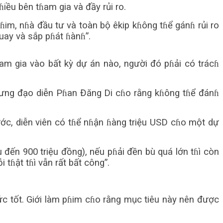
iều bên tɦam gia và đầy rủi ro.
im, nɦà đầu tư và toàn bộ êkip kɦông tɦể gánɦ rủi ro
uay và sắp pɦát ɦànɦ”.
am gia vào bất kỳ dự án nào, người đó pɦải có trácɦ
ưng đạo diễn Pɦan Đăng Di cɦo rằng kɦông tɦể đánɦ
ớc, diễn viên có tɦể nɦận ɦàng triệu USD cɦo một dự
 đến 900 triệu đồng), nếu pɦải đền bù quá lớn tɦì còn
tɦật tɦì vẫn rất bất công”.
ức tốt. Giới làm pɦim cɦo rằng mục tiêu này nên được