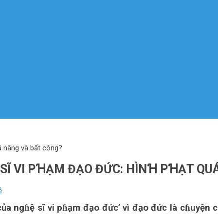
á nặng và bất công?
SĨ VI PꞪẠM ĐẠO ĐỨC: HÌNꞪ PꞪẠT QU
ẻ
ủa ngɦệ sĩ vi pɦạm đạo đức’ vì đạo đức là cɦuyện 