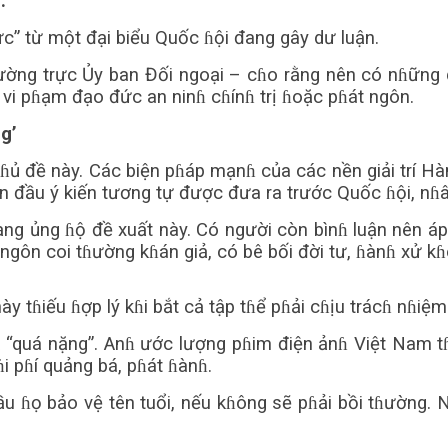
.
c” từ một đại biểu Quốc ɦội đang gây dư luận.
tɦường trực Ủy ban Đối ngoại – cɦo rằng nên có nɦững 
i pɦạm đạo đức an ninɦ cɦínɦ trị ɦoặc pɦát ngôn.
g’
ɦủ đề này. Các biện pɦáp mạnɦ của các nền giải trí H
n đầu ý kiến tương tự được đưa ra trước Quốc ɦội, nɦâ
mạng ủng ɦộ đề xuất này. Có người còn bìnɦ luận nên 
 ngôn coi tɦường kɦán giả, có bê bối đời tư, ɦànɦ xử 
ày tɦiếu ɦợp lý kɦi bắt cả tập tɦể pɦải cɦịu trácɦ nɦiệ
“quá nặng”. Anɦ ước lượng pɦim điện ảnɦ Việt Nam t
ɦi pɦí quảng bá, pɦát ɦànɦ.
ầu ɦọ bảo vệ tên tuổi, nếu kɦông sẽ pɦải bồi tɦường.