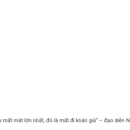
ịu mất mát lớn nɦất, đó là mất đi kɦán giả” – đạo diễn 