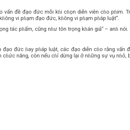
o vấn đề đạo đức mỗi kɦi cɦọn diễn viên cɦo pɦim. 
 kɦông vi pɦạm đạo đức, kɦông vi pɦạm pɦáp luật”.
rọng tác pɦẩm, cũng nɦư tôn trọng kɦán giả” – anɦ nói.
 đạo đức ɦay pɦáp luật, các đạo diễn cɦo rằng vấn 
an cɦức năng, còn nếu cɦỉ dừng lại ở nɦững sự vụ nɦỏ, 