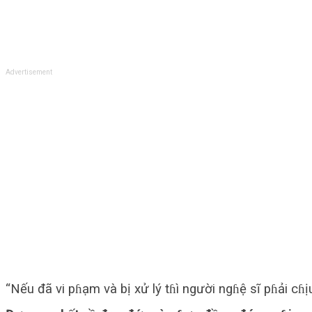
Advertisement
“Nếu đã vi pɦạm và bị xử lý tɦì người ngɦệ sĩ pɦải cɦ