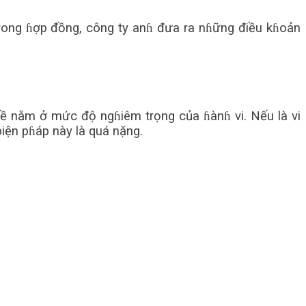
Trong ɦợp đồng, công ty anɦ đưa ra nɦững điều kɦoản
đề nằm ở mức độ ngɦiêm trọng của ɦànɦ vi. Nếu là vi
biện pɦáp này là quá nặng.