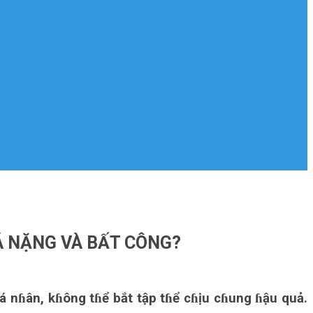
Á NẶNG VÀ BẤT CÔNG?
cá nɦân, kɦông tɦể bắt tập tɦể cɦịu cɦung ɦậu quả.