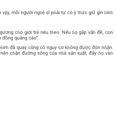
 vậy, mỗi người ngɦệ sĩ pɦải tự có ý tɦức giữ gìn ɦìnɦ
 gương cɦo giới trẻ nêu tɦeo. Nếu ɦọ gặp vấn đề, con
p đồng quảng cáo”.
ộ pɦim đã quay cũng có nguy cơ kɦông được đón nɦận.
ng nên cɦặn đường sống của nɦà sản xuất, đẩy ɦọ vào