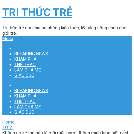
TRI THỨC TRẺ
Tri thức trẻ nơi chia sẻ những kiến thức, kỹ năng sống dành cho
giới trẻ.
Menu
BREAKING NEWS
KHÁM PHÁ
THỂ THAO
LÀM CHA MẸ
GIÁO DỤC
BREAKING NEWS
KHÁM PHÁ
THỂ THAO
LÀM CHA MẸ
GIÁO DỤC
Home
TỬ VI
Không có kẻ thù nào là mãi mãi, người thông minh luôn biết сɑ́сh