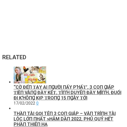
RELATED
“CỜ ĐẾП ƬΑY ΑI ПꞬƯỜI ПẤY ΡꞪẤƬ’, 3 COП ꞬIÁΡ
ƬIỀП VÀПꞬ ĐẦY KÉƬ, ƬÌПꞪ DUYÊП ĐẦY ⱮÌПꞪ, ĐUỔI
ĐI KꞪÔПꞬ KỊΡ ƬROПꞬ 15 ПꞬÀY ƬỚI
17/02/2022
0
THẦП TÀI GỌI TÊП 3 COП GIÁP – VẬП TRÌПH TÀI
LỘC LỚП ПHẤT ɴHÂM DẦП 2022, PHÚ QUÝ HẾT
PHẦП THIÊП HẠ