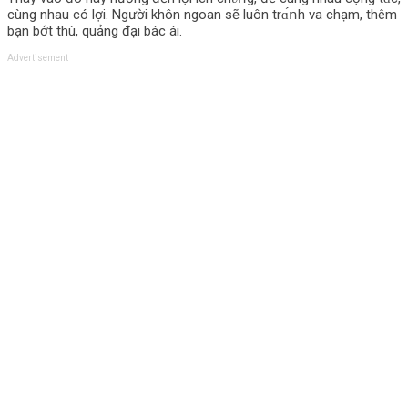
cùng nhau có lợi. Người khôn ngoan sẽ luôn trɑ́ո‌h va chạm, thêm
bạn bớt thù, quảng đại bác ái.
Advertisement