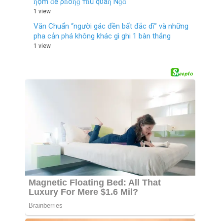
ƞộm ƌể ρɦòƞɡ тɦủ qυâƞ Nɡɑ
1 view
Văn Chuẩn “người gác đền bất đắc dĩ” và những
pha cản phá không khác gì ghi 1 bàn thắng
1 view