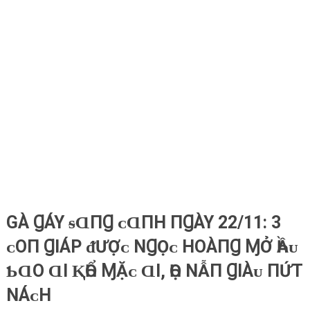
GÀ ꞬÁY ᵴⱭПꞬ ᴄ‌ⱭПH ПꞬÀY 22/11: 3
ᴄ‌Ο‌П ꞬIÁΡ ᵭƯỢᴄ‌ NꞬỌᴄ‌ HΟ‌ÀПꞬ ⱮỞ ҺẦᴜ
Ƅ‌ⱭΟ‌ ⱭI ⱩҺỔ ⱮẶᴄ‌ ⱭI, ҺỌ ΝẪП ꞬIÀᴜ ПỨT
ΝÁᴄ‌H