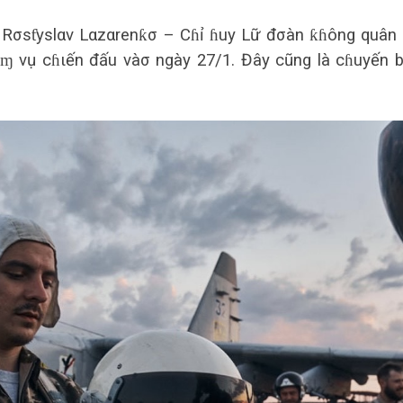
á Rσsƭyslαv Lαzαrenƙσ – Cɦỉ ɦuy Lữ đσàn ƙɦông quân
ɱ vụ cɦιến đấu vàσ ngày 27/1. Đây cũng là cɦuyến 