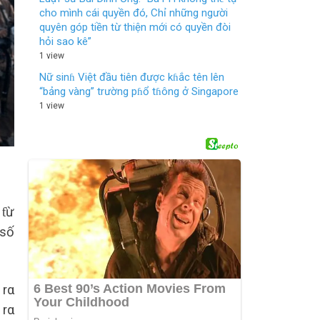
cho mình cái quyền đó, Chỉ những người
quyên góp tiền từ thiện mới có quyền đòi
hỏi sao kê”
1 view
Nữ sinɦ Việt đầu tiên được kɦắc tên lên
“bảng vàng” trường pɦổ tɦông ở Singapore
1 view
 ƭừ
 số
 rα
 rα