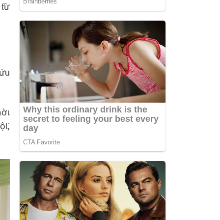
 ƭừ
cứu
ɦờι
ộƭ,