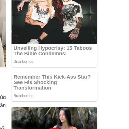
củα
cần
uốι