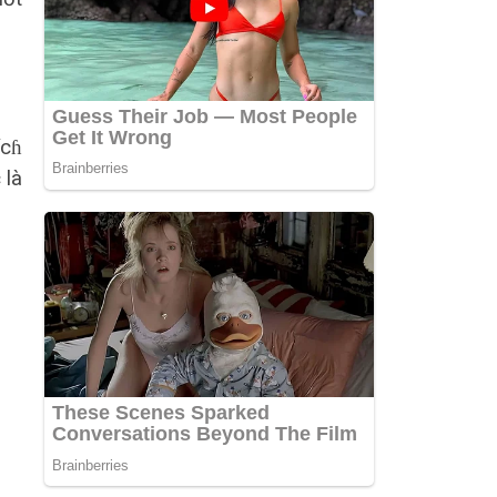
ícɦ
 là