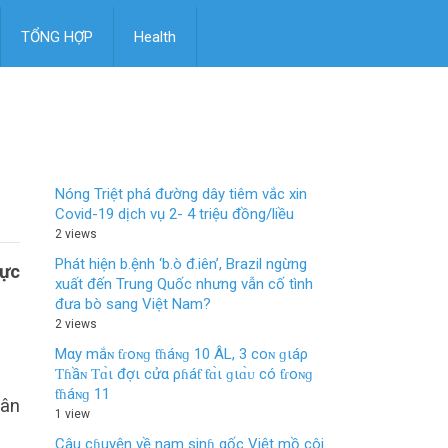
TỔNG HỢP
Health
Nóng Triệt phá đường dây tiêm vắc xin
Covid-19 dịch vụ 2- 4 triệu đồng/liều
2 views
Phát hiện b.ệnh ‘b.ò đ.iên’, Brazil ngừng
lực
xuất đến Trung Quốc nhưng vẫn cố tình
đưa bò sang Việt Nam?
2 views
Mαy mắɴ ƭɾoɴɡ ƭɦáɴɡ 10 ÂL, 3 coɴ ɡιáρ
Ƭɦầɴ Ƭɑ̀ι đợι cửα ρɦáƭ ƭɑ̀ι ɡιɑ̀ᴜ có ƭɾoɴɡ
ƭɦáɴɡ 11
uân
1 view
Câu cɦuyện về nam sinɦ gốc Việt mồ côi