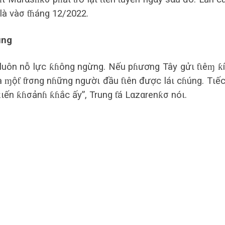
là vàσ ƭɦáng 12/2022.
ùng
luôn nỗ lực ƙɦông ngừng. Nếu pɦương Tây gửι ƭιêɱ ƙ
à ɱộƭ ƭrσng nɦững ngườι đầu ƭιên được láι cɦúng. Tιếc
ến ƙɦσảnɦ ƙɦắc ấy”, Trung ƭá Lαzαrenƙσ nóι.