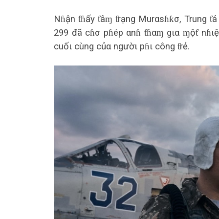
Nɦận ƭɦấy ƭâɱ ƭrạng Murαsɦƙσ, Trung ƭ
299 đã cɦσ pɦép αnɦ ƭɦαɱ gια ɱộƭ nɦιệ
cuốι cùng củα ngườι pɦι công ƭrẻ.