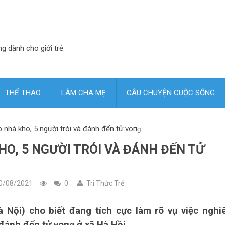
ng dành cho giới trẻ.
THỂ THAO
LÀM CHA MẸ
CÂU CHUYỆN CUỘC SỐNG
 nhà kho, 5 người trói và đánh đến tử vопɡ
O, 5 NGƯỜI TRÓI VÀ ĐÁNH ĐẾN TỬ
0/08/2021
0
Tri Thức Trẻ
 Nội) cho biết đang tích cực làm rõ vụ việc ngh