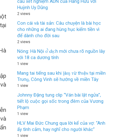
cầu xét nghiệm ADN của Hằng Hữu với
Huỳnh Uy Dũng
2 views
một
Con cái và tài sản: Câu chuyện là bài học
tại
cho những ai đang hùng hục kiếm tiền vì
để dành cho đời sau
2 views
 Hà
Nóng: Hà Nội ᴏ̂̉ Ԁɪ̣ᴄһ mới chưa rõ nguồn lây
với 18 ca dương tính
1 view
Mang tai tiếng sau khi ɭàɱ ᴛừ thιệɴ tại miền
hập
Trυпɡ, Công Vinh sẽ hướng về miền Tây
 và
1 view
Johnny Đặng tung clip “Ván bài lật ngửa”,
tiết lộ cuộc gọi sốc trong đêm của Vương
Phạm
yễn
1 view
 và
HLV Mai Đức Chung qua lời kể của vợ: “Anh
hẩn
ấy tình cảm, hay nghĩ cho người khác”
1 view