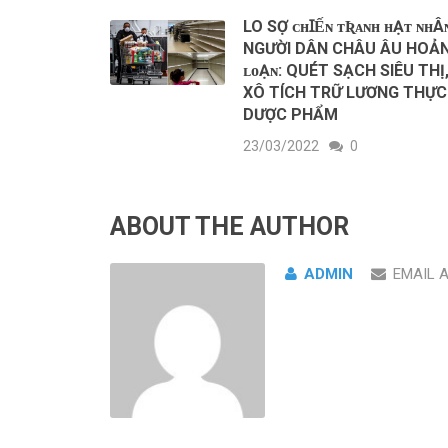
LO SỢ ᴄʜꞮẾɴ ᴛƦᴀɴʜ ʜẠᴛ ɴʜÂ
NGƯỜI DÂN CHÂU ÂU HOẢ
ʟᴏẠɴ: QUÉT SẠCH SIÊU THỊ
XÔ TÍCH TRỮ LƯƠNG THỰC
DƯỢC PHẨM
23/03/2022
0
ABOUT THE AUTHOR
ADMIN
EMAIL 