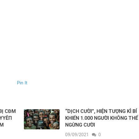
Pin It
ВỊ CĐМ
“DỊCH CƯỜI”, HIỆN TƯỢNG KÌ BÍ
ТΥYÊП
KHIẾN 1.000 NGƯỜI KHÔNG THỂ
AМ
NGỪNG CƯỜI
09/09/2021
0