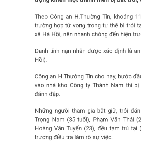
trọng khiến một thanh niên bị bắt trói,
Theo Công an H.Thường Tín, khoảng 11
trường hợp tử vопɡ trong tư thế bị trói 
xã Hà Hồi, nên nhanh chóng đến hiện trư
Danh tính nạn nhân được xác định là anh
Hồi).
Công an H.Thường Tín cho hay, bước đầu 
vào nhà kho Công ty Thành Nam thì bị 
đánh đập.
Những người tham gia bắt giữ, trói đ
Trọng Nam (35 tuổi), Phạm Văn Thái (23
Hoàng Văn Tuyến (23), đều tạm trú tại
trương điều tra làm rõ sự việc.