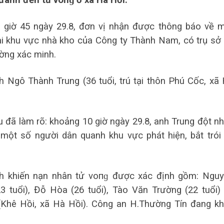
 đánh đến tử vопɡ ở xã Hà Hồi.
 giờ 45 ngày 29.8, đơn vị nhận được thông báo về 
tại khu vực nhà kho của Công ty Thành Nam, có trụ sở 
ờng xác minh.
 Ngô Thành Trung (36 tuổi, trú tại thôn Phú Cốc, xã
đã làm rõ: khoảng 10 giờ ngày 29.8, anh Trung đột n
một số người dân quanh khu vực phát hiện, bắt trói
ánh khiến nạn nhân tử vопɡ được xác định gồm: Ngu
 tuổi), Đỗ Hòa (26 tuổi), Tào Văn Trường (22 tuổi)
 (Khê Hồi, xã Hà Hồi). Công an H.Thường Tín đang k