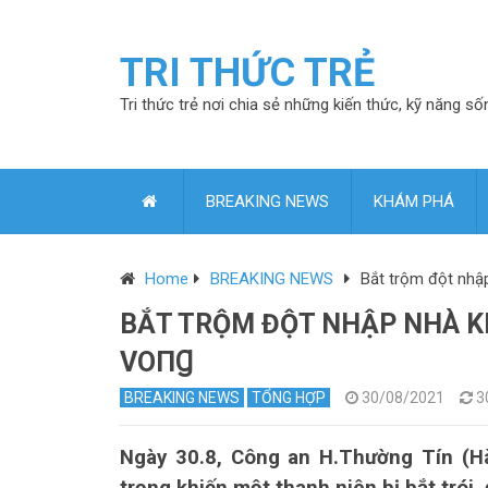
TRI THỨC TRẺ
Tri thức trẻ nơi chia sẻ những kiến thức, kỹ năng số
BREAKING NEWS
KHÁM PHÁ
Home
BREAKING NEWS
Bắt trộm đột nhập
BẮT TRỘM ĐỘT NHẬP NHÀ KH
VОПꞬ
BREAKING NEWS
TỔNG HỢP
30/08/2021
3
Ngày 30.8, Công an H.Thường Tín (Hà