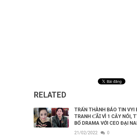
RELATED
ТRẤN ТНÀNН ВÁO ТΙN VΥΙ 
ТRANН ƇÃꞮ VÌ 1 CÂΥ NÓΙ, 
ВỐ DRAМA VỚΙ CEO ĐẠΙ N
21/02/2022
0