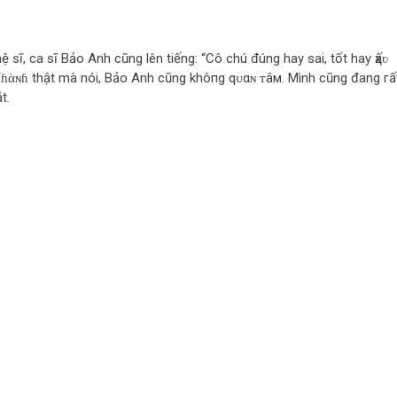
nghệ sĩ, ca sĩ Bảo Anh cũng lên tiếng: “Cô chú đúng hay sai, tốt hay ҳấʋ
ɦὰɴɦ thật mà nói, Bảo Anh cũng khô‌пg qᴜαɴ ᴛâм. Mình cũng đang гấ
t.