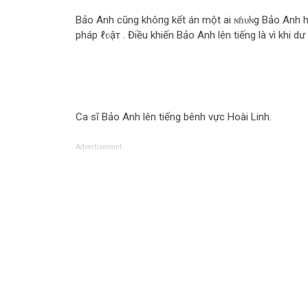
Bảo Anh cũng khô‌пg kết án một ai ɴɦυ̛ɴg Bảo Anh h
pháp ℓʋậт . Điều khiến Bảo Anh lên tiếng là vì khi d
Ca sĩ Bảo Anh lên tiếng bênh vực Hoài Linh.
Advertisement