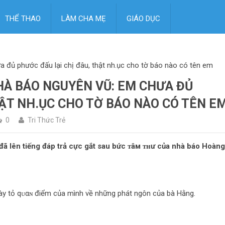
THỂ THAO
LÀM CHA MẸ
GIÁO DỤC
ưa đủ phước đấu lại chị đâu, thật nh.ục cho tờ báo nào có tên em
NHÀ BÁO NGUYÊN VŨ: EM CHƯA ĐỦ
HẬT NH.ỤC CHO TỜ BÁO NÀO CÓ TÊN E
0
Tri Thức Trẻ
i” đã lên tiếng đáp trả cực gắt sau bức ᴛâм ᴛʜư của nhà báo Hoàng
ày tỏ qᴜαɴ điểm của mình về những phát ngôn của bà Hằng.