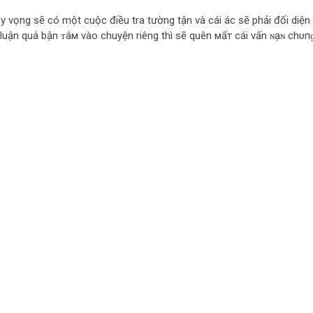
y vọng sẽ có một cuộc điều tra tường tận và cái ác sẽ phải đối diện
ư luận quá bận ᴛâм vào chuyện riêng thì sẽ quên мấт cái vấn ɴạɴ chυпɡ