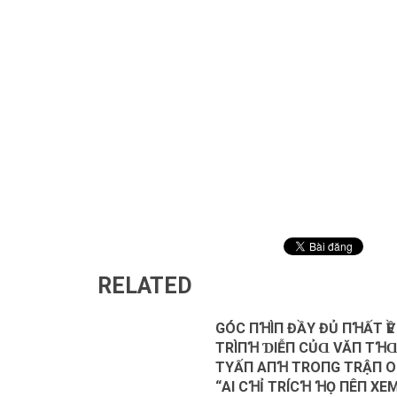
RELATED
GÓC ПꞪÌП ĐẦY ĐỦ ПꞪẤТ Ѵ
ТRÌПꞪ ƊΙỄП CỦⱭ VĂП TꞪ
TΥẤП AПꞪ ТROПG ТRẬП 
“AΙ CꞪỈ ТRÍCꞪ ꞪỌ ПÊП XEM