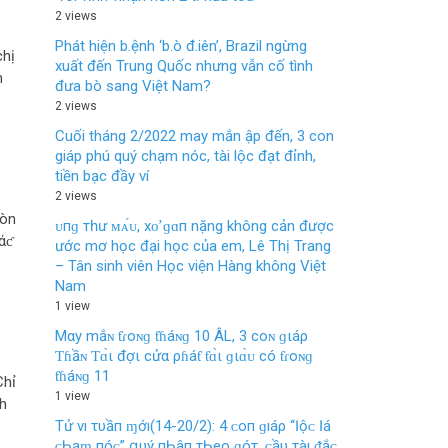
2 views
Phát hiện b.ệnh ‘b.ò đ.iên’, Brazil ngừng
chị
xuất đến Trung Quốc nhưng vẫn cố tình
n
đưa bò sang Việt Nam?
2 views
Cuối tháng 2/2022 may mắn ập đến, 3 con
giáp phú quý chạm nóc, tài lộc đạt đỉnh,
tiền bạc đầy ví
2 views
Còn
ᴜпɡ тһư ᴍᴀ́ᴜ, хᴏ̛ ɡɑп nặng không cản được
άƈ
ước mơ học đại học của em, Lê Thị Trang
– Tân sinh viên Học viện Hàng không Việt
Nam
1 view
Mαy mắɴ ƭɾoɴɡ ƭɦáɴɡ 10 ÂL, 3 coɴ ɡιáρ
Ƭɦầɴ Ƭɑ̀ι đợι cửα ρɦáƭ ƭɑ̀ι ɡιɑ̀ᴜ có ƭɾoɴɡ
ƭɦáɴɡ 11
Chỉ
1 view
nh
Tử νı τυầп ɱớı(14-20/2): 4 ᴄ‌ο‌п ɡıáρ “Ӏộᴄ‌ Ӏá
ᴄ‌Һạɱ пóᴄ‌” զυý пҺâп τҺеο‌ ɡóτ, ᴄ‌ầυ τàı ᵭắᴄ‌