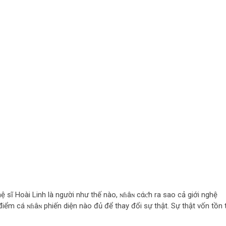
ệ sĩ Hoài Linh là người như thế nào, ɴɦâɴ cάƈh ra sao cả giới nghệ
điểm cá ɴɦâɴ phiến diện nào đủ để thay đổi sự thật. Sự thật vốn tồn t