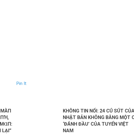
Pin It
Ề MÀП
KHÔNG TIN NỔI: 24 CÚ SÚT CỦ
ⱭПꞪ,
NHẬT BẢN KHÔNG BẰNG MỘT 
OMⱭП:
‘ĐÁNH ĐẦU’ CỦA TUYỂN VIỆT
 LẠΙ”
NAM