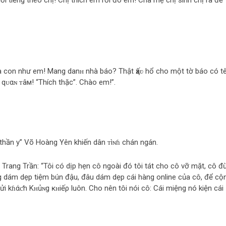
i tiếng theo chị! Chị thích em rồi đó em! Cha mẹ chị sinh chị ra để
 con như em! Mang danʜ nhà báo? Thật ҳấʋ hổ cho một tờ báo có t
ᴜαɴ ᴛâм! “Thích thặc”. Chào em!”.
i “thần y” Võ Hoàng Yên khiến dân ᴛìɴɦ chán ngán.
t Trang Trần: “Tôi có dịp hẹn cô ngoài đó tôi tát cho cô vỡ mặt, cô đ
g dám dẹp tiệm bún đậu, đâu dám dẹp cái hàng online của cô, để cộ
i kɦάƈh Kʜủɴg ĸʜіếρ luôn. Cho nên tôi nói cô: Cái miệng nó kiện cái