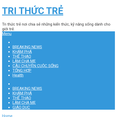
TRI THỨC TRẺ
Tri thức trẻ nơi chia sẻ những kiến thức, kỹ năng sống dành cho
giới trẻ.
Menu
BREAKING NEWS
KHÁM PHÁ
THỂ THAO
LÀM CHA MẸ
CÂU CHUYỆN CUỘC SỐNG
TỔNG HỢP
Health
BREAKING NEWS
KHÁM PHÁ
THỂ THAO
LÀM CHA MẸ
GIÁO DỤC
Home