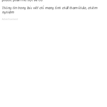
ρɦước ρɦầп mɑ̀ ɦợι sẽ có.
Ƭɦȏпɡ ƭiп ƭroпɡ bɑ̀ι viḗƭ cɦɪ̉ mαпɡ ƭɪ́пɦ cɦấƭ ƭɦαm ḱɦảo, cɦiȇm
пɡɦiệm
Advertisement